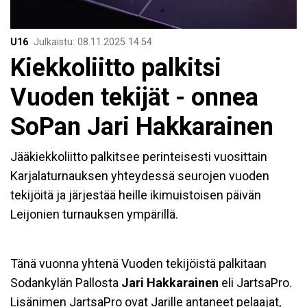
U16
Julkaistu
:
08.11.2025
14.54
Kiekkoliitto palkitsi
Vuoden tekijät - onnea
SoPan Jari Hakkarainen
Jääkiekkoliitto palkitsee perinteisesti vuosittain
Karjalaturnauksen yhteydessä seurojen vuoden
tekijöitä ja järjestää heille ikimuistoisen päivän
Leijonien turnauksen ympärillä.
Tänä vuonna yhtenä Vuoden tekijöistä palkitaan
Sodankylän Pallosta
Jari Hakkarainen
eli JartsaPro.
Lisänimen JartsaPro ovat Jarille antaneet pelaajat,