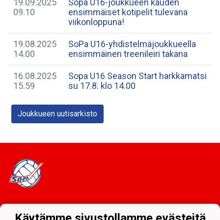
19.09.2025
Sopa U16-joukkueen kauden
09.10
ensimmäiset kotipelit tulevana
viikonloppuna!
19.08.2025
SoPa U16-yhdistelmäjoukkueella
14.00
ensimmäinen treenileiri takana
16.08.2025
Sopa U16 Season Start harkkamatsi
15.59
su 17.8. klo 14.00
Joukkueen uutisarkisto
Tietosuojaseloste
Käytämme sivustollamme evästeitä