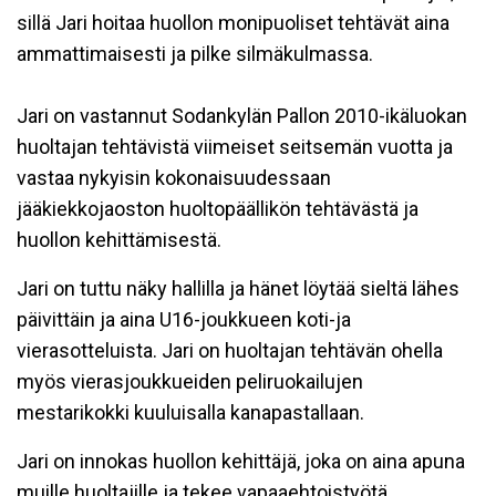
sillä Jari hoitaa huollon monipuoliset tehtävät aina
ammattimaisesti ja pilke silmäkulmassa.
Jari on vastannut Sodankylän Pallon 2010-ikäluokan
huoltajan tehtävistä viimeiset seitsemän vuotta ja
vastaa nykyisin kokonaisuudessaan
jääkiekkojaoston huoltopäällikön tehtävästä ja
huollon kehittämisestä.
Jari on tuttu näky hallilla ja hänet löytää sieltä lähes
päivittäin ja aina U16-joukkueen koti-ja
vierasotteluista. Jari on huoltajan tehtävän ohella
myös vierasjoukkueiden peliruokailujen
mestarikokki kuuluisalla kanapastallaan.
Jari on innokas huollon kehittäjä, joka on aina apuna
muille huoltajille ja tekee vapaaehtoistyötä