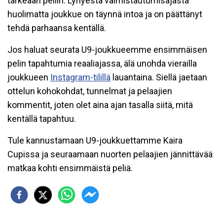
tärkeään peliin. Lyhyestä valmistautumisajasta
huolimatta joukkue on täynnä intoa ja on päättänyt
tehdä parhaansa kentällä.
Jos haluat seurata U9-joukkueemme ensimmäisen
pelin tapahtumia reaaliajassa, älä unohda vierailla
joukkueen
Instagram-tilillä
lauantaina. Siellä jaetaan
ottelun kohokohdat, tunnelmat ja pelaajien
kommentit, joten olet aina ajan tasalla siitä, mitä
kentällä tapahtuu.
Tule kannustamaan U9-joukkuettamme Kaira
Cupissa ja seuraamaan nuorten pelaajien jännittävää
matkaa kohti ensimmäistä peliä.