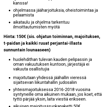
kanssa!
ohjelmassa jääharjoituksia, oheistoimintaa ja
pelaamista
aikataulu ja ohjelma tarkentuu
ilmoittautumisten myötä
Hinta: 150€ (sis. ohjatun toiminnan, majoituksen,
t-paidan ja kaikki ruuat perjantai-illasta
sunnuntain lounaaseen)
huolehdithan tulevan kauden pelipassin ja
oman vakuutuksen kuntoon, järjestäjä ei
vakuuta osallistujia
majoitutaan yhdessä jäähallin vieressä
sijaitsevan liikuntahallin judosaliin
yhteismajoituksessa 2016-2018 vuosina
syntyneille oma aikuinen mukaan, jos koet, että
tyttö pärjää yksin, laita viestiä erikseen.
aikuisen majoitus+ruokapaketti 50€