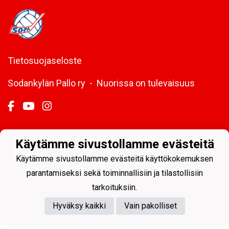
Tietosuojaseloste
Sodankylän Pallo ry - Nuorissa on tulevaisuus
Käytämme sivustollamme evästeitä
Powered by
Käytämme sivustollamme evästeitä käyttökokemuksen
parantamiseksi sekä toiminnallisiin ja tilastollisiin
tarkoituksiin.
Hyväksy kaikki
Vain pakolliset