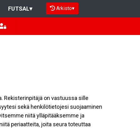
Arkisto
▾
FUTSAL
▾
a. Rekisterinpitäjä on vastuussa sille
isyytesi sekä henkilötietojesi suojaaminen
rvitsemme niitä ylläpitääksemme ja
tä periaatteita, joita seura toteuttaa