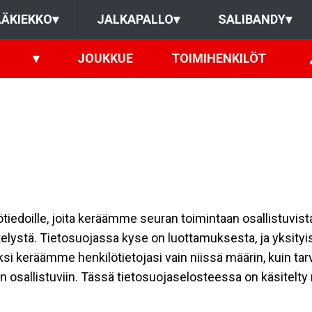
ÄKIEKKO
▾
JALKAPALLO
▾
SALIBANDY
▾
▾
JOUKKUE
TOIMIHENKILÖT
ilötiedoille, joita keräämme seuran toimintaan osallistuvist
ttelystä. Tietosuojassa kyse on luottamuksesta, ja yksity
ksi keräämme henkilötietojasi vain niissä määrin, kuin ta
allistuviin. Tässä tietosuojaselosteessa on käsitelty nii