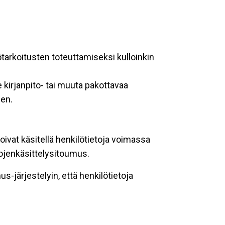
ötarkoitusten toteuttamiseksi kulloinkin
 kirjanpito- tai muuta pakottavaa
een.
oivat käsitellä henkilötietoja voimassa
tojenkäsittelysitoumus.
-järjestelyin, että henkilötietoja