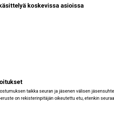
käsittelyä koskevissa asioissa
koitukset
suostumuksen taikka seuran ja jäsenen välisen jäsensuht
eruste on rekisterinpitäjän oikeutettu etu, etenkin seuraav