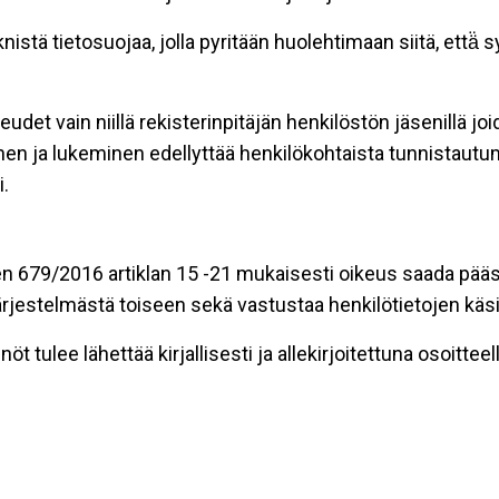
stä tietosuojaa, jolla pyritään huolehtimaan siitä, että̈
eudet vain niillä rekisterinpitäjän henkilöstön jäsenillä j
nen ja lukeminen edellyttää henkilökohtaista tunnistautum
.
n 679/2016 artiklan 15 -21 mukaisesti oikeus saada pääsy 
t järjestelmästä toiseen sekä vastustaa henkilötietojen käsi
öt tulee lähettää kirjallisesti ja allekirjoitettuna osoitteell