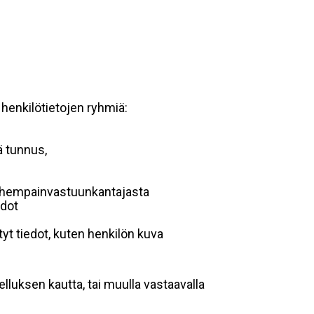
 henkilötietojen ryhmiä:
ä tunnus,
 vanhempainvastuunkantajasta
edot
yt tiedot, kuten henkilön kuva
lluksen kautta, tai muulla vastaavalla