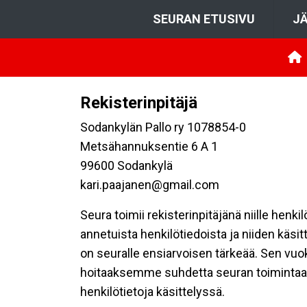
SEURAN ETUSIVU
JÄ
Rekisterinpitäjä
Sodankylän Pallo ry 1078854-0
Metsähannuksentie 6 A 1
99600 Sodankylä
kari.paajanen@gmail.com
Seura toimii rekisterinpitäjänä niille henk
annetuista henkilötiedoista ja niiden käsi
on seuralle ensiarvoisen tärkeää. Sen vuo
hoitaaksemme suhdetta seuran toimintaan os
henkilötietoja käsittelyssä.