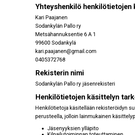
Yhteyshenkilö henkilötietojen 
Kari Paajanen
Sodankylän Pallo ry
Metsähannuksentie 6 A 1
99600 Sodankylä
kari.paajanen@gmail.com
0405372768
Rekisterin nimi
Sodankylän Pallo ry jäsenrekisteri
Henkilötietojen käsittelyn tar
Henkilötietoja käsitellään rekisteröidyn 
perusteella, jolloin lainmukainen käsittelyp
Jäsenyyksien ylläpito
Kilpailutoiminnan toteuttaminen