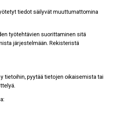
 syötetyt tiedot säilyvät muuttumattomina
oiden työtehtävien suorittaminen sitä
ista järjestelmään. Rekisteristä
tietoihin, pyytää tietojen oikaisemista tai
ttelyä.
a: