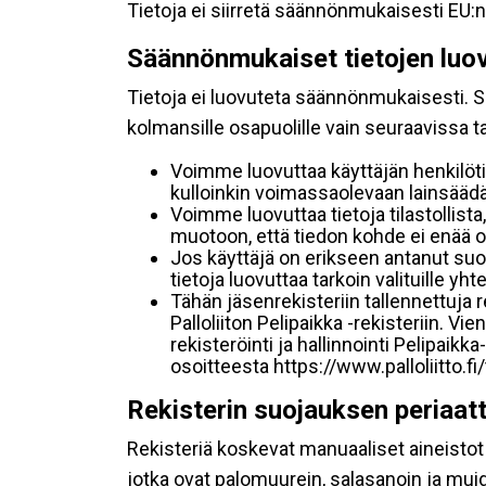
Tietoja ei siirretä säännönmukaisesti EU:n
Säännönmukaiset tietojen luo
Tietoja ei luovuteta säännönmukaisesti. Se
kolmansille osapuolille vain seuraavissa 
Voimme luovuttaa käyttäjän henkilöti
kulloinkin voimassaolevaan lainsäädän
Voimme luovuttaa tietoja tilastollista,
muotoon, että tiedon kohde ei enää ol
Jos käyttäjä on erikseen antanut s
tietoja luovuttaa tarkoin valituille y
Tähän jäsenrekisteriin tallennettuja
Palloliiton Pelipaikka -rekisteriin. V
rekisteröinti ja hallinnointi Pelipai
osoitteesta https://www.palloliitto.fi
Rekisterin suojauksen periaat
Rekisteriä koskevat manuaaliset aineistot s
jotka ovat palomuurein, salasanoin ja muid