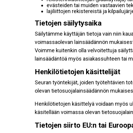
evästeiden tai muiden vastaavien tek
lajiliittojen rekistereistä ja kilpailujä
Tietojen säilytysaika
Säilytämme käyttäjän tietoja vain niin kau
voimassaolevan lainsäädännön mukaisest
Voimme kuitenkin olla velvoitettuja säily
lainsäädäntöä myös asiakassuhteen tai mu
Henkilötietojen käsittelijät
Seuran työntekijät, joiden työtehtävien to
olevan tietosuojalainsäädännön mukaisesti
Henkilötietojen käsittelyä voidaan myös ul
käsitellään voimassa olevan tietosuojala
Tietojen siirto EU:n tai Euroo