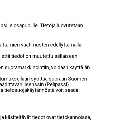
sille osapuolille. Tietoja luovutetaan
sittämien vaatimusten edellyttämällä,
n, että tiedot on muutettu sellaiseen
suoramarkkinointiin, voidaan käyttäjän
suostumuksellaan syöttää suoraan Suomen
aadittavan lisenssin (Pelipassi)
sta tietosuojakäytännöstä voit saada
ja käsiteltävät tiedot ovat tietokannoissa,