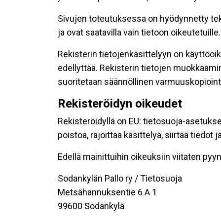
Sivujen toteutuksessa on hyödynnetty tekni
ja ovat saatavilla vain tietoon oikeutetuille.
Rekisterin tietojenkäsittelyyn on käyttöoik
edellyttää. Rekisterin tietojen muokkaami
suoritetaan säännöllinen varmuuskopiointi
Rekisteröidyn oikeudet
Rekisteröidyllä on EU: tietosuoja-asetukse
poistoa, rajoittaa käsittelyä, siirtää tiedo
Edellä mainittuihin oikeuksiin viitaten pyynn
Sodankylän Pallo ry / Tietosuoja
Metsähannuksentie 6 A 1
99600 Sodankylä