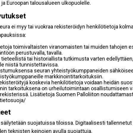
 ja Euroopan talousalueen ulkopuolelle.
vutukset
ura ei myy tai vuokraa rekisteröidyn henkilötietoja kolman
tapauksissa:
etoja toimivaltaisten viranomaisten tai muiden tahojen e
töön perustuvalla, tavalla.
 tieteellistä tai historiallista tutkimusta varten edellyttäe
e niistä tunnistettavissa.
uostumuksensa seuran yhteistyökumppaneiden sähköiseen 
hteistyökumppaneille markkinointitarkoituksiin.
 rekisteröityjä koskevia henkilötietoja voidaan heidän 
iennin tarkoituksena on urheilutoimintaan osallistumiseen v
kka-rekisterissä. Lisätietoja Suomen Palloliiton noudattama
/tietosuoja/
teet
äilytetään suojatuissa tiloissa. Digitaalisesti tallennetut 
en teknisten keinojen avulla suojattuja.