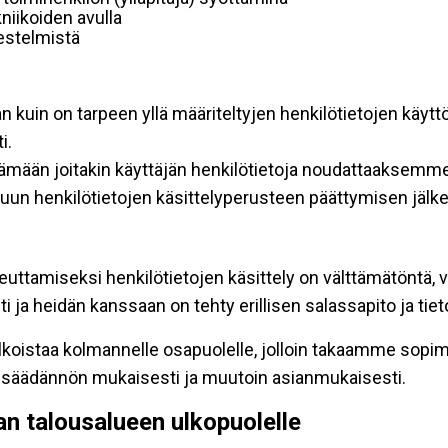
niikoiden avulla
rjestelmistä
an kuin on tarpeen yllä määriteltyjen henkilötietojen käytt
i.
ttämään joitakin käyttäjän henkilötietoja noudattaaksemme
un henkilötietojen käsittelyperusteen päättymisen jälk
teuttamiseksi henkilötietojen käsittely on välttämätöntä, v
 ja heidän kanssaan on tehty erillisen salassapito ja tie
koistaa kolmannelle osapuolelle, jolloin takaamme sopimus
insäädännön mukaisesti ja muutoin asianmukaisesti.
pan talousalueen ulkopuolelle