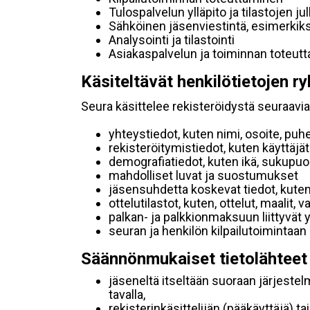
Tulospalvelun ylläpito ja tilastojen ju
Sähköinen jäsenviestintä, esimerkik
Analysointi ja tilastointi
Asiakaspalvelun ja toiminnan toteut
Käsiteltävät henkilötietojen ry
Seura käsittelee rekisteröidystä seuraavia 
yhteystiedot, kuten nimi, osoite, puh
rekisteröitymistiedot, kuten käyttäj
demografiatiedot, kuten ikä, sukupuoli 
mahdolliset luvat ja suostumukset
jäsensuhdetta koskevat tiedot, kuten
ottelutilastot, kuten, ottelut, maalit,
palkan- ja palkkionmaksuun liittyvät 
seuran ja henkilön kilpailutoimintaan
Säännönmukaiset tietolähteet
jäseneltä itseltään suoraan järjestel
tavalla,
rekisterinkäsittelijän (pääkäyttäjä) ta