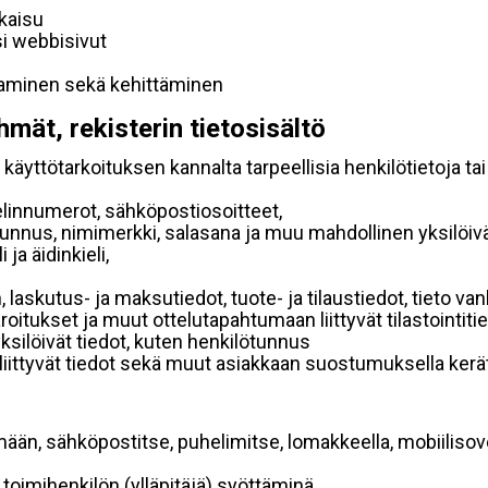
lkaisu
si webbisivut
taminen sekä kehittäminen
hmät, rekisterin tietosisältö
käyttötarkoituksen kannalta tarpeellisia henkilötietoja tai
elinnumerot, sähköpostiosoitteet,
ätunnus, nimimerkki, salasana ja muu mahdollinen yksilöiv
ja äidinkieli,
, laskutus- ja maksutiedot, tuote- ja tilaustiedot, tieto
 varoitukset ja muut ottelutapahtumaan liittyvät tilastointiti
yksilöivät tiedot, kuten henkilötunnus
 liittyvät tiedot sekä muut asiakkaan suostumuksella kerät
mään, sähköpostitse, puhelimitse, lomakkeella, mobiilisove
i toimihenkilön (ylläpitäjä) syöttäminä