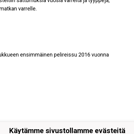
steltiin sattumuksia vuosia varrelta ja tyyppejä,
matkan varrelle.
ukkueen ensimmäinen pelireissu 2016 vuonna
Käytämme sivustollamme evästeitä