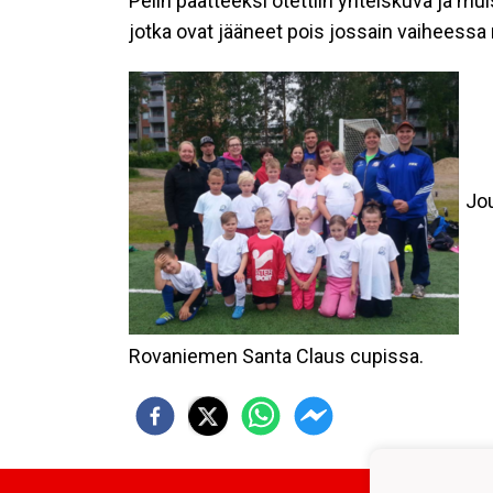
Pelin päätteeksi otettiin yhteiskuva ja mui
jotka ovat jääneet pois jossain vaiheessa 
Jo
Rovaniemen Santa Claus cupissa.