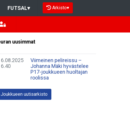
Arkisto
▾
FUTSAL
▾
uran uusimmat
16.08.2025
Viimeinen pelireissu –
16.40
Johanna Mäki hyvästelee
P17-joukkueen huoltajan
roolissa
Joukkueen uutisarkisto