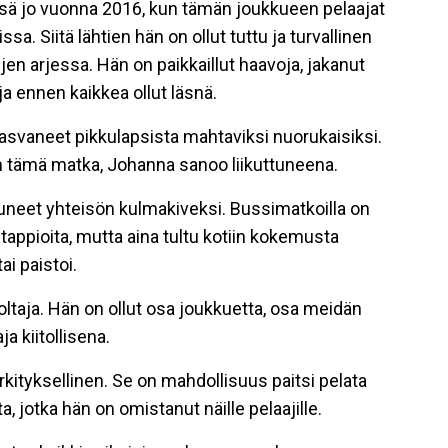
ssä jo vuonna 2016, kun tämän joukkueen pelaajat
ssa. Siitä lähtien hän on ollut tuttu ja turvallinen
ujen arjessa. Hän on paikkaillut haavoja, jakanut
ja ennen kaikkea ollut läsnä.
asvaneet pikkulapsista mahtaviksi nuorukaisiksi.
an tämä matka, Johanna sanoo liikuttuneena.
uneet yhteisön kulmakiveksi. Bussimatkoilla on
 tappioita, mutta aina tultu kotiin kokemusta
ai paistoi.
taja. Hän on ollut osa joukkuetta, osa meidän
 kiitollisena.
ityksellinen. Se on mahdollisuus paitsi pelata
, jotka hän on omistanut näille pelaajille.