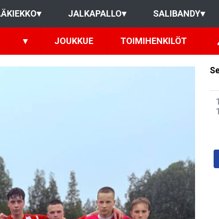
ÄKIEKKO
▾
JALKAPALLO
▾
SALIBANDY
▾
▾
JOUKKUE
TOIMIHENKILÖT
Se