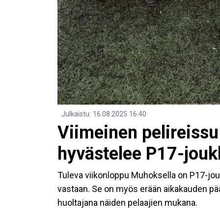
Julkaistu
:
16.08.2025
16.40
Viimeinen pelireiss
hyvästelee P17-jouk
Tuleva viikonloppu Muhoksella on P17-jou
vastaan. Se on myös erään aikakauden pää
huoltajana näiden pelaajien mukana.