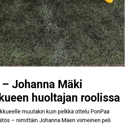
u – Johanna Mäki
kueen huoltajan roolissa
kkueelle muutakin kuin pelkkä ottelu PonPaa
tös – nimittäin Johanna Mäen viimeinen peli