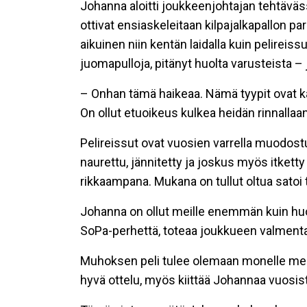
Johanna aloitti joukkeenjohtajan tehtävä
ottivat ensiaskeleitaan kilpajalkapallon pari
aikuinen niin kentän laidalla kuin pelireiss
juomapulloja, pitänyt huolta varusteista – 
– Onhan tämä haikeaa. Nämä tyypit ovat k
On ollut etuoikeus kulkea heidän rinnalla
Pelireissut ovat vuosien varrella muodost
naurettu, jännitetty ja joskus myös itketty
rikkaampana. Mukana on tullut oltua satoi t
Johanna on ollut meille enemmän kuin huol
SoPa-perhettä, toteaa joukkueen valmentaja
Muhoksen peli tulee olemaan monelle merk
hyvä ottelu, myös kiittää Johannaa vuosista