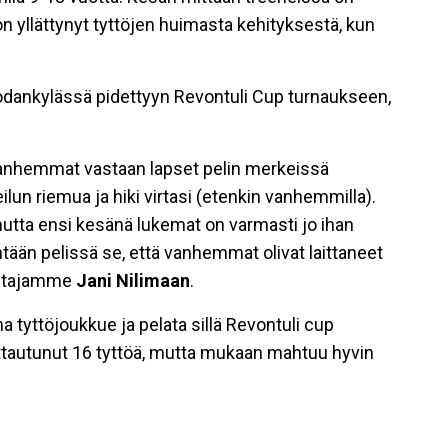
on yllättynyt tyttöjen huimasta kehityksestä, kun
Sodankylässä pidettyyn Revontuli Cup turnaukseen,
8 vanhemmat vastaan lapset pelin merkeissä
eilun riemua ja hiki virtasi (etenkin vanhemmilla).
mutta ensi kesänä lukemat on varmasti jo ihan
yhtään pelissä se, että vanhemmat olivat laittaneet
entajamme
Jani Nilimaan
.
 tyttöjoukkue ja pelata sillä Revontuli cup
ittautunut 16 tyttöä, mutta mukaan mahtuu hyvin