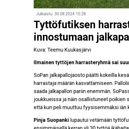
Julkaistu
:
30.08.2024
10.28
Tyttöfutiksen harras
innostumaan jalkapa
Kuva: Teemu Kuukasjärvi
Ilmainen tyttöjen harrasteryhmä sai su
SoPan jalkapallojaosto päätti kokeilla kes
harrastaja määrän kasvattamiseen. Palloliito
saada jalkapallon pariin enemmän. SoPass
joukkueissa ja näin osallistuneet poikien 
että kun peli muuttuu fyysisemmäksi iän ka
Pinja Suopanki
lupautui vetämään tyttöfuti
ensimmäisellä kerran yli 30 tyttöä ikähaita