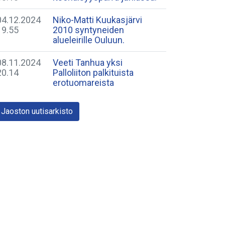
04.12.2024
Niko-Matti Kuukasjärvi
19.55
2010 syntyneiden
alueleirille Ouluun.
08.11.2024
Veeti Tanhua yksi
20.14
Palloliiton palkituista
erotuomareista
Jaoston uutisarkisto