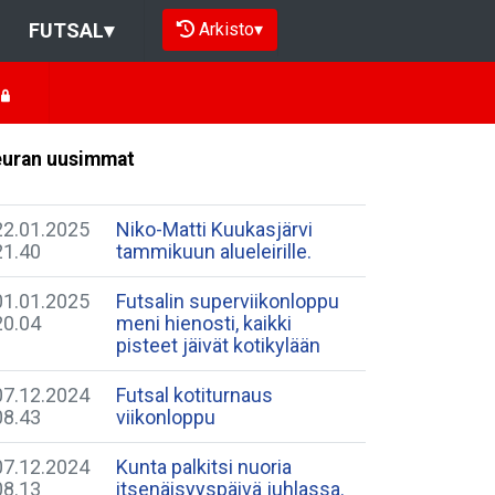
Arkisto
▾
FUTSAL
▾
uran uusimmat
22.01.2025
Niko-Matti Kuukasjärvi
21.40
tammikuun alueleirille.
01.01.2025
Futsalin superviikonloppu
20.04
meni hienosti, kaikki
pisteet jäivät kotikylään
07.12.2024
Futsal kotiturnaus
08.43
viikonloppu
07.12.2024
Kunta palkitsi nuoria
08.13
itsenäisyyspäivä juhlassa.