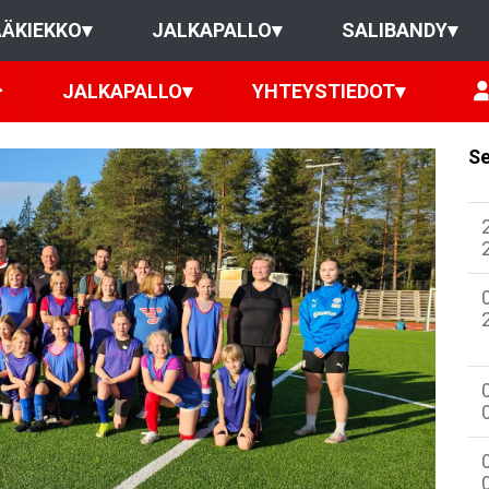
ÄKIEKKO
▾
JALKAPALLO
▾
SALIBANDY
▾
JALKAPALLO
▾
YHTEYSTIEDOT
▾
Se