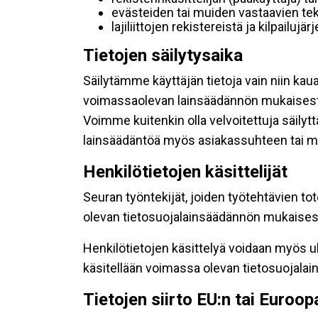
evästeiden tai muiden vastaavien tek
lajiliittojen rekistereistä ja kilpailujä
Tietojen säilytysaika
Säilytämme käyttäjän tietoja vain niin kau
voimassaolevan lainsäädännön mukaisest
Voimme kuitenkin olla velvoitettuja säily
lainsäädäntöä myös asiakassuhteen tai mu
Henkilötietojen käsittelijät
Seuran työntekijät, joiden työtehtävien to
olevan tietosuojalainsäädännön mukaisesti
Henkilötietojen käsittelyä voidaan myös ul
käsitellään voimassa olevan tietosuojala
Tietojen siirto EU:n tai Euroo