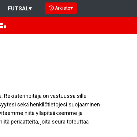
Arkisto
▾
FUTSAL
▾
a. Rekisterinpitäjä on vastuussa sille
isyytesi sekä henkilötietojesi suojaaminen
rvitsemme niitä ylläpitääksemme ja
tä periaatteita, joita seura toteuttaa