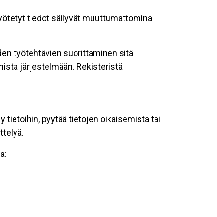
 syötetyt tiedot säilyvät muuttumattomina
oiden työtehtävien suorittaminen sitä
ista järjestelmään. Rekisteristä
tietoihin, pyytää tietojen oikaisemista tai
ttelyä.
a: