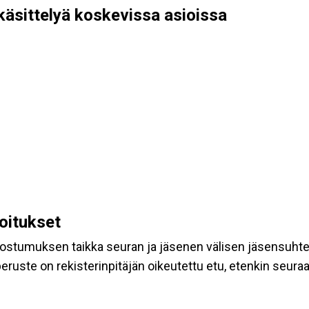
käsittelyä koskevissa asioissa
koitukset
suostumuksen taikka seuran ja jäsenen välisen jäsensuht
eruste on rekisterinpitäjän oikeutettu etu, etenkin seuraav