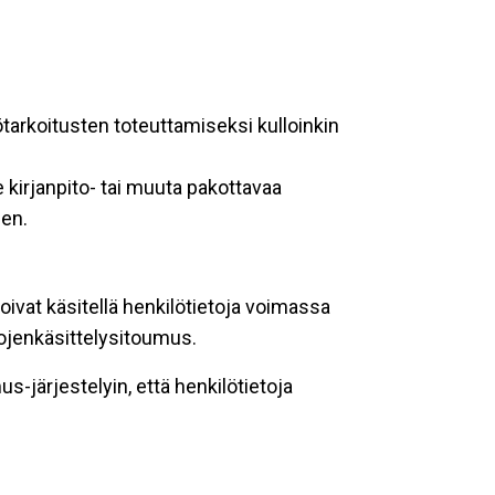
ötarkoitusten toteuttamiseksi kulloinkin
 kirjanpito- tai muuta pakottavaa
een.
oivat käsitellä henkilötietoja voimassa
tojenkäsittelysitoumus.
-järjestelyin, että henkilötietoja