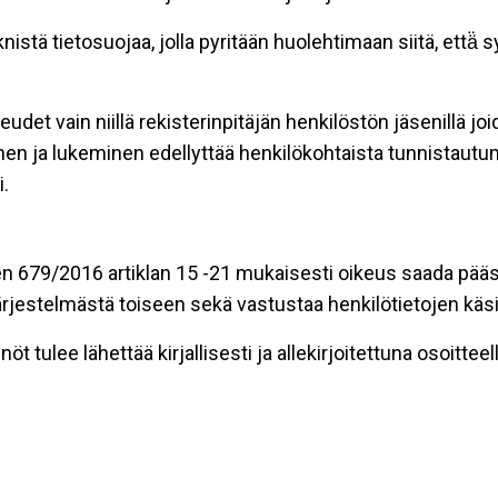
stä tietosuojaa, jolla pyritään huolehtimaan siitä, että̈
eudet vain niillä rekisterinpitäjän henkilöstön jäsenillä j
nen ja lukeminen edellyttää henkilökohtaista tunnistautum
.
n 679/2016 artiklan 15 -21 mukaisesti oikeus saada pääsy 
t järjestelmästä toiseen sekä vastustaa henkilötietojen käsi
öt tulee lähettää kirjallisesti ja allekirjoitettuna osoitteell