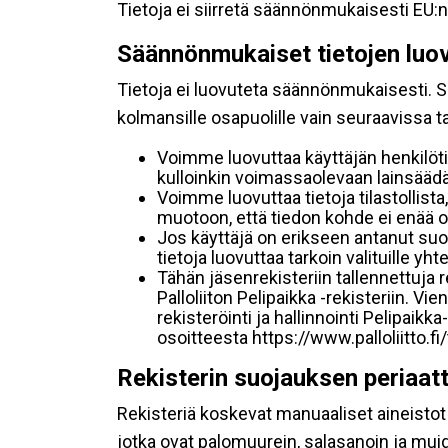
Tietoja ei siirretä säännönmukaisesti EU:n
Säännönmukaiset tietojen luo
Tietoja ei luovuteta säännönmukaisesti. Se
kolmansille osapuolille vain seuraavissa 
Voimme luovuttaa käyttäjän henkilöti
kulloinkin voimassaolevaan lainsäädän
Voimme luovuttaa tietoja tilastollista,
muotoon, että tiedon kohde ei enää ol
Jos käyttäjä on erikseen antanut s
tietoja luovuttaa tarkoin valituille y
Tähän jäsenrekisteriin tallennettuja
Palloliiton Pelipaikka -rekisteriin. V
rekisteröinti ja hallinnointi Pelipai
osoitteesta https://www.palloliitto.fi
Rekisterin suojauksen periaat
Rekisteriä koskevat manuaaliset aineistot s
jotka ovat palomuurein, salasanoin ja muid