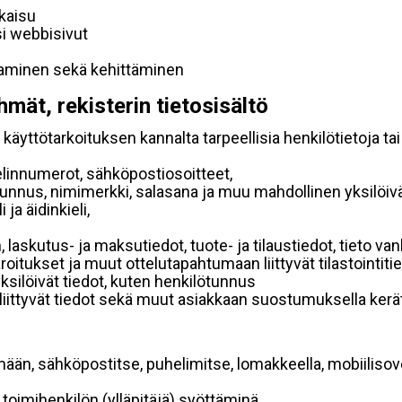
lkaisu
si webbisivut
taminen sekä kehittäminen
hmät, rekisterin tietosisältö
käyttötarkoituksen kannalta tarpeellisia henkilötietoja tai
elinnumerot, sähköpostiosoitteet,
ätunnus, nimimerkki, salasana ja muu mahdollinen yksilöiv
ja äidinkieli,
, laskutus- ja maksutiedot, tuote- ja tilaustiedot, tieto
 varoitukset ja muut ottelutapahtumaan liittyvät tilastointiti
yksilöivät tiedot, kuten henkilötunnus
 liittyvät tiedot sekä muut asiakkaan suostumuksella kerät
mään, sähköpostitse, puhelimitse, lomakkeella, mobiilisove
i toimihenkilön (ylläpitäjä) syöttäminä