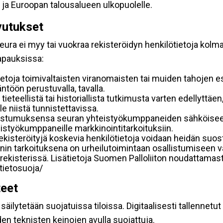
 ja Euroopan talousalueen ulkopuolelle.
vutukset
ura ei myy tai vuokraa rekisteröidyn henkilötietoja kolman
tapauksissa:
etoja toimivaltaisten viranomaisten tai muiden tahojen e
töön perustuvalla, tavalla.
 tieteellistä tai historiallista tutkimusta varten edellyttäe
e niistä tunnistettavissa.
uostumuksensa seuran yhteistyökumppaneiden sähköiseen 
hteistyökumppaneille markkinointitarkoituksiin.
 rekisteröityjä koskevia henkilötietoja voidaan heidän 
iennin tarkoituksena on urheilutoimintaan osallistumiseen v
kka-rekisterissä. Lisätietoja Suomen Palloliiton noudattama
/tietosuoja/
teet
äilytetään suojatuissa tiloissa. Digitaalisesti tallennetut 
en teknisten keinojen avulla suojattuja.