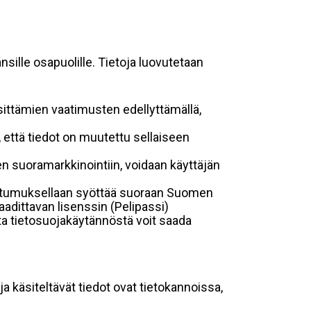
sille osapuolille. Tietoja luovutetaan
sittämien vaatimusten edellyttämällä,
n, että tiedot on muutettu sellaiseen
suoramarkkinointiin, voidaan käyttäjän
suostumuksellaan syöttää suoraan Suomen
aadittavan lisenssin (Pelipassi)
sta tietosuojakäytännöstä voit saada
ja käsiteltävät tiedot ovat tietokannoissa,