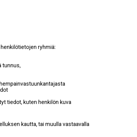
 henkilötietojen ryhmiä:
ä tunnus,
 vanhempainvastuunkantajasta
edot
yt tiedot, kuten henkilön kuva
lluksen kautta, tai muulla vastaavalla