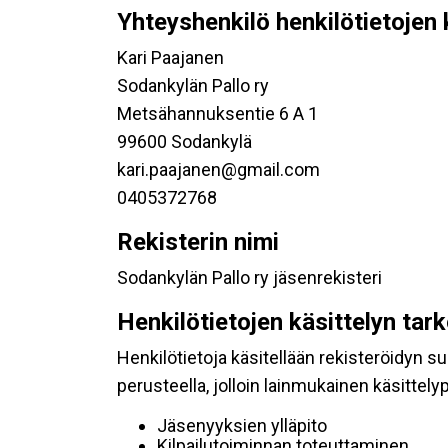
Yhteyshenkilö henkilötietojen 
Kari Paajanen
Sodankylän Pallo ry
Metsähannuksentie 6 A 1
99600 Sodankylä
kari.paajanen@gmail.com
0405372768
Rekisterin nimi
Sodankylän Pallo ry jäsenrekisteri
Henkilötietojen käsittelyn tar
Henkilötietoja käsitellään rekisteröidyn 
perusteella, jolloin lainmukainen käsittelyp
Jäsenyyksien ylläpito
Kilpailutoiminnan toteuttaminen