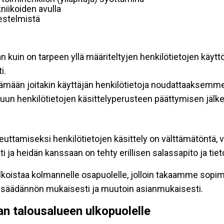
niikoiden avulla
rjestelmistä
an kuin on tarpeen yllä määriteltyjen henkilötietojen käytt
i.
ttämään joitakin käyttäjän henkilötietoja noudattaaksemme
un henkilötietojen käsittelyperusteen päättymisen jälk
teuttamiseksi henkilötietojen käsittely on välttämätöntä, v
 ja heidän kanssaan on tehty erillisen salassapito ja tie
koistaa kolmannelle osapuolelle, jolloin takaamme sopimus
insäädännön mukaisesti ja muutoin asianmukaisesti.
pan talousalueen ulkopuolelle