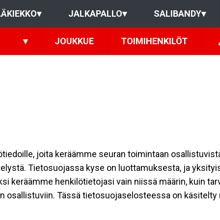
ÄKIEKKO
▾
JALKAPALLO
▾
SALIBANDY
▾
▾
JOUKKUE
TOIMIHENKILÖT
ilötiedoille, joita keräämme seuran toimintaan osallistuvist
ttelystä. Tietosuojassa kyse on luottamuksesta, ja yksity
ksi keräämme henkilötietojasi vain niissä määrin, kuin ta
allistuviin. Tässä tietosuojaselosteessa on käsitelty nii