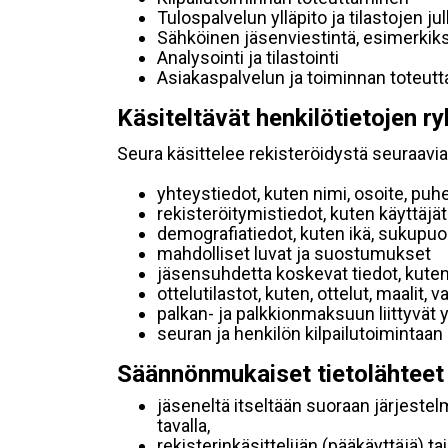
Tulospalvelun ylläpito ja tilastojen ju
Sähköinen jäsenviestintä, esimerkik
Analysointi ja tilastointi
Asiakaspalvelun ja toiminnan toteut
Käsiteltävät henkilötietojen ry
Seura käsittelee rekisteröidystä seuraavia 
yhteystiedot, kuten nimi, osoite, puh
rekisteröitymistiedot, kuten käyttäj
demografiatiedot, kuten ikä, sukupuoli 
mahdolliset luvat ja suostumukset
jäsensuhdetta koskevat tiedot, kuten
ottelutilastot, kuten, ottelut, maalit,
palkan- ja palkkionmaksuun liittyvät 
seuran ja henkilön kilpailutoimintaan
Säännönmukaiset tietolähteet
jäseneltä itseltään suoraan järjestel
tavalla,
rekisterinkäsittelijän (pääkäyttäjä) ta