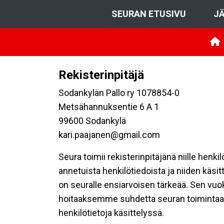
SEURAN ETUSIVU
JÄ
Rekisterinpitäjä
Sodankylän Pallo ry 1078854-0
Metsähannuksentie 6 A 1
99600 Sodankylä
kari.paajanen@gmail.com
Seura toimii rekisterinpitäjänä niille henk
annetuista henkilötiedoista ja niiden käsi
on seuralle ensiarvoisen tärkeää. Sen vuo
hoitaaksemme suhdetta seuran toimintaan os
henkilötietoja käsittelyssä.