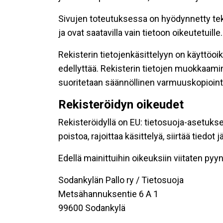
Sivujen toteutuksessa on hyödynnetty tekni
ja ovat saatavilla vain tietoon oikeutetuille.
Rekisterin tietojenkäsittelyyn on käyttöoik
edellyttää. Rekisterin tietojen muokkaami
suoritetaan säännöllinen varmuuskopiointi
Rekisteröidyn oikeudet
Rekisteröidyllä on EU: tietosuoja-asetukse
poistoa, rajoittaa käsittelyä, siirtää tiedo
Edellä mainittuihin oikeuksiin viitaten pyynn
Sodankylän Pallo ry / Tietosuoja
Metsähannuksentie 6 A 1
99600 Sodankylä