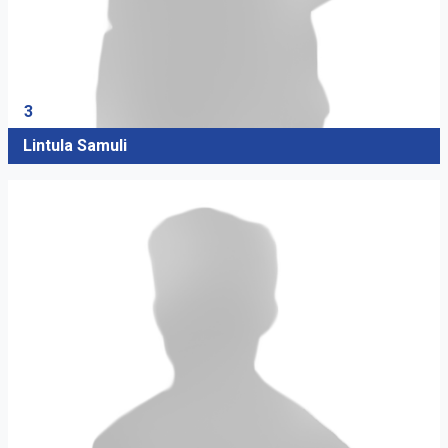
3
Lintula Samuli