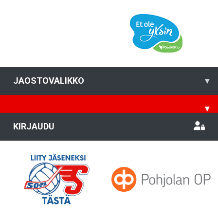
JAOSTOVALIKKO
▾
▾
KIRJAUDU