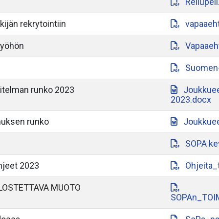
Reilupeli
ijän rekrytointiin
vapaaeht
työhön
Vapaaeht
Suomen-a
itelman runko 2023
Joukkuee
2023.docx
muksen runko
Joukkuee
SOPA ke
hjeet 2023
Ohjeita_
LOSTETTAVA MUOTO
SOPAn_TOI