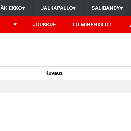
ÄKIEKKO
▾
JALKAPALLO
▾
SALIBANDY
▾
▾
JOUKKUE
TOIMIHENKILÖT
Kuvaus