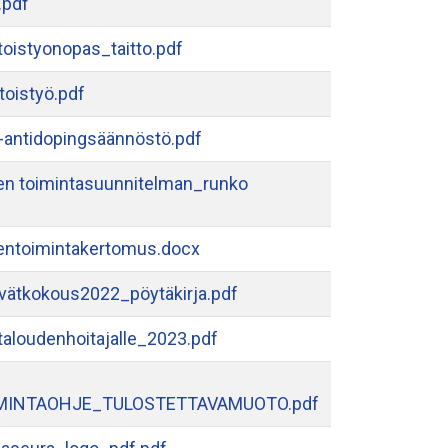
.pdf
oistyonopas_taitto.pdf
oistyö.pdf
ntidopingsäännöstö.pdf
n toimintasuunnitelman_runko
ntoimintakertomus.docx
vätkokous2022_pöytäkirja.pdf
taloudenhoitajalle_2023.pdf
MINTAOHJE_TULOSTETTAVAMUOTO.pdf