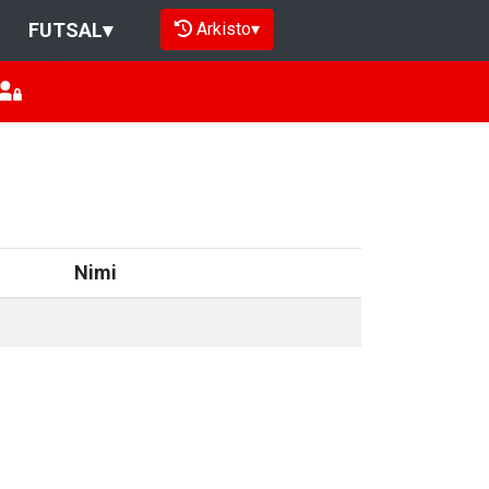
Arkisto
▾
FUTSAL
▾
Nimi