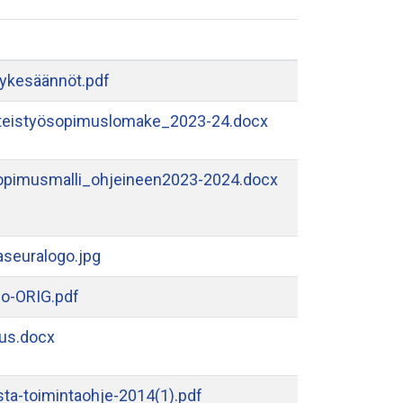
vykesäännöt.pdf
teistyösopimuslomake_2023-24.docx
opimusmalli_ohjeineen2023-2024.docx
seuralogo.jpg
go-ORIG.pdf
tus.docx
sta-toimintaohje-2014(1).pdf