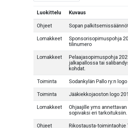
Luokittelu
Kuvaus
Ohjeet
Sopan palkitsemissäännö
Lomakkeet
Sponsorisopimuspohja 202
tilinumero
Lomakkeet
Pelaajasopimuspohja 2023
jalkapallossa tai saliband
kohdat.
Toiminta
Sodankylän Pallo ry:n logo
Toiminta
Jääkiekkojaoston logo 20
Lomakkeet
Ohjaajille yms annettavan 
sopivaksi eri tarkoituksiin.
Ohjeet
Rikostausta-toimintaohje