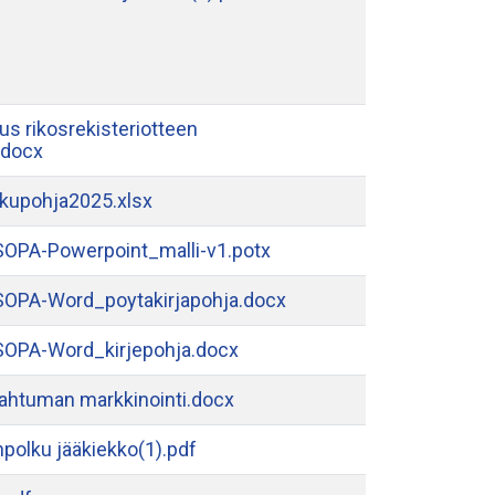
s rikosrekisteriotteen
.docx
kupohja2025.xlsx
OPA-Powerpoint_malli-v1.potx
OPA-Word_poytakirjapohja.docx
OPA-Word_kirjepohja.docx
pahtuman markkinointi.docx
anpolku jääkiekko(1).pdf