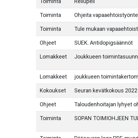
Toiminta
Reilupeli
Toiminta
Ohjeita vapaaehtoistyöntek
Toiminta
Tule mukaan vapaaehtois
Ohjeet
SUEK. Antidopigsäännöt
Lomakkeet
Joukkueen toimintasuunn
Lomakkeet
joukkueen toimintakerto
Kokoukset
Seuran kevätkokous 2022
Ohjeet
Taloudenhoitajan lyhyet o
Toiminta
SOPAN TOIMIOHJEEN TU