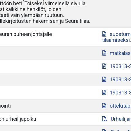
töön heti. Toiseksi viimeisellä sivulla
at kaikki ne henkilöt, joiden
 Rasti vain ylempään ruutuun.
lekirjoitusten hakemisen ja Seura tilaa.
seuran puheenjohtajalle
suostumu
tilaamiseksi
matkalas
190313-S
190313-S
190313-S
ointi
otteluta
n urheilijapolku
Urheilij