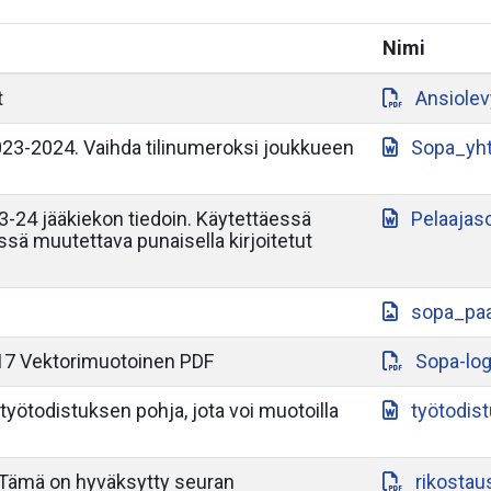
Nimi
t
Ansiole
3-2024. Vaihda tilinumeroksi joukkueen
Sopa_yh
-24 jääkiekon tiedoin. Käytettäessä
Pelaajas
yssä muutettava punaisella kirjoitetut
sopa_paa
17 Vektorimuotoinen PDF
Sopa-lo
työtodistuksen pohja, jota voi muotoilla
työtodis
 Tämä on hyväksytty seuran
rikostau