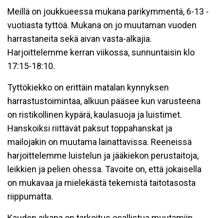
Meillä on joukkueessa mukana parikymmentä, 6-13 -
vuotiasta tyttöä. Mukana on jo muutaman vuoden
harrastaneita sekä aivan vasta-alkajia.
Harjoittelemme kerran viikossa, sunnuntaisin klo
17:15-18:10.
Tyttökiekko on erittäin matalan kynnyksen
harrastustoimintaa, alkuun pääsee kun varusteena
on ristikollinen kypärä, kaulasuoja ja luistimet.
Hanskoiksi riittävät paksut toppahanskat ja
mailojakin on muutama lainattavissa. Reeneissä
harjoittelemme luistelun ja jääkiekon perustaitoja,
leikkien ja pelien ohessa. Tavoite on, että jokaisella
on mukavaa ja mielekästä tekemistä taitotasosta
riippumatta.
Kauden aikana on tarkoitus osallistua muutamiin