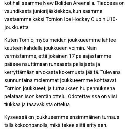
kotihallissamme New Boliden Areenalla. Tiedossa on
vauhdikasta juniorijääkiekkoa, kun saamme
vastaamme kaksi Tornion Ice Hockey Clubin U10-
joukkuetta.
Kuten Tornio, myös meidän joukkueemme lähtee
kauteen kahdella joukkueen voimin. Näin
varmistamme, että jokainen 17 pelaajastamme
pääsee nauttimaan runsaasta peliajasta ja
kerryttämään arvokasta kokemusta jäältä. Tulevana
sunnuntaina molemmat joukkueemme kohtaavat
Tornion joukkueet, ja turnauksen huipennuksena
pelataan ison kentän ottelu. Odotettavissa on viisi
tiukkaa ja tasaväkistä ottelua.
Kyseessä on joukkueemme ensimmäinen turnaus
tällä kokoonpanolla, mikä tekee siitä erityisen.