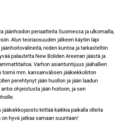
sta jäänhoidon periaatteita Suomessa ja ulkomailla,
isiin. Alun teoriaosuuden jälkeen käytiin läpi
äänhoitovälineitä, niiden kuntoa ja tarkasteltiin
 hyvää palautetta New Boliden Areenan jäästä ja
ammattitaitoa. Varhon asiantuntijuus jäähallien
än toimii mm. kansainvälisen jääkiekkoliiton
llen perehtynyt jään huollon ja jään laadun
ntoi ohjeistusta jään hoitoon, ja sen
hoille.
jääkiekkojaosto kiittää kaikkia paikalla olleita
tä on hyvä jatkaa samaan suuntaan!