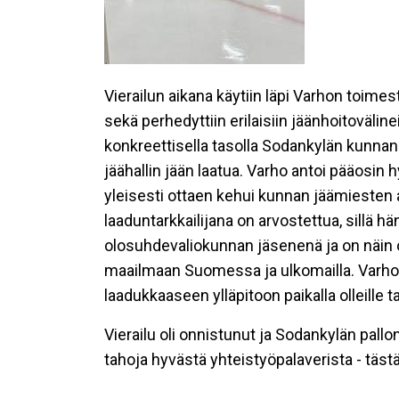
Vierailun aikana käytiin läpi Varhon toime
sekä perhedyttiin erilaisiin jäänhoitoväline
konkreettisella tasolla Sodankylän kunnan j
jäähallin jään laatua. Varho antoi pääosin
yleisesti ottaen kehui kunnan jäämiesten 
laaduntarkkailijana on arvostettua, sillä h
olosuhdevaliokunnan jäsenenä ja on näin o
maailmaan Suomessa ja ulkomailla. Varho a
laadukkaaseen ylläpitoon paikalla olleille ta
Vierailu oli onnistunut ja Sodankylän pallon 
tahoja hyvästä yhteistyöpalaverista - täs