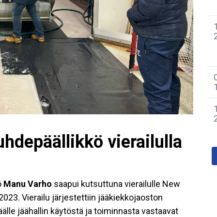
hdepäällikkö vierailulla
ö
Manu Varho
saapui kutsuttuna vierailulle New
023. Vierailu järjestettiin jääkiekkojaoston
äälle jäähallin käytöstä ja toiminnasta vastaavat