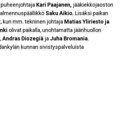
an puheenjohtaja
Kari Paajanen,
jääkiekkojaoston
ivalmennuspäällikk
ö
Saku Aikio.
Lisäksi
paikan
t, kun mm. tekninen johtaja
Matias Yliriesto ja
nki
olivat paikalla, unohtamatta jäänhuollon
ä
,
Andras Diozegiä
ja
Juha Bromania
.
nkylän kunnan sivistyspalveluista