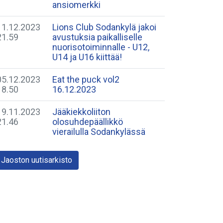
ansiomerkki
11.12.2023
Lions Club Sodankylä jakoi
21.59
avustuksia paikalliselle
nuorisotoiminnalle - U12,
U14 ja U16 kiittää!
05.12.2023
Eat the puck vol2
18.50
16.12.2023
19.11.2023
Jääkiekkoliiton
21.46
olosuhdepäällikkö
vierailulla Sodankylässä
Jaoston uutisarkisto