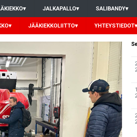
ÄKIEKKO
▾
JALKAPALLO
▾
SALIBANDY
▾
KKO
▾
JÄÄKIEKKOLIITTO
▾
YHTEYSTIEDOT
Se