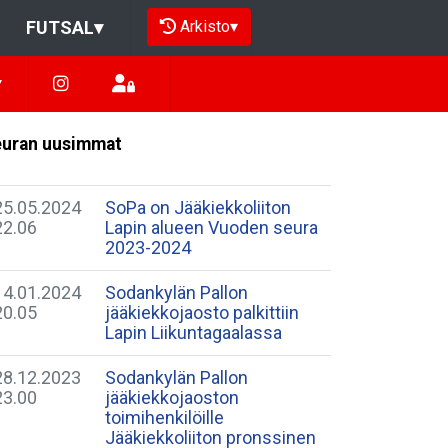
Arkisto
▾
FUTSAL
▾
▾
uran uusimmat
25.05.2024
​SoPa on Jääkiekkoliiton
22.06
Lapin alueen Vuoden seura
2023-2024
14.01.2024
Sodankylän Pallon
20.05
jääkiekkojaosto palkittiin
Lapin Liikuntagaalassa
28.12.2023
Sodankylän Pallon
23.00
jääkiekkojaoston
toimihenkilöille
Jääkiekkoliiton pronssinen