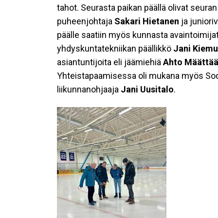
tahot. Seurasta paikan päällä olivat seur
puheenjohtaja
Sakari Hietanen
ja junior
päälle saatiin myös kunnasta avaintoimija
yhdyskuntatekniikan päällikkö
Jani Kiemu
asiantuntijoita eli jäämiehiä
Ahto Määttä
Yhteistapaamisessa oli mukana myös Soda
liikunnanohjaaja
Jani Uusitalo
.