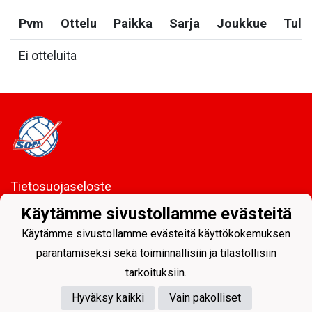
Pvm
Ottelu
Paikka
Sarja
Joukkue
Tulo
Ei otteluita
Tietosuojaseloste
Käytämme sivustollamme evästeitä
Sodankylän Pallo ry - Nuorissa on tulevaisuus
Käytämme sivustollamme evästeitä käyttökokemuksen
parantamiseksi sekä toiminnallisiin ja tilastollisiin
tarkoituksiin.
Hyväksy kaikki
Vain pakolliset
Powered by