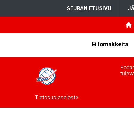
SEURAN ETUSIVU
JÄ
Ei lomakkeita
Sodan
tulev
Tietosuojaseloste