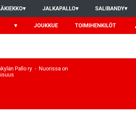
ÄKIEKKO
▾
JALKAPALLO
▾
SALIBANDY
▾
▾
JOUKKUE
TOIMIHENKILÖT
kylän Pallo ry - Nuorissa on
aisuus