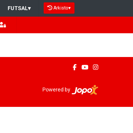
Arkisto
▾
FUTSAL
▾
Powered by