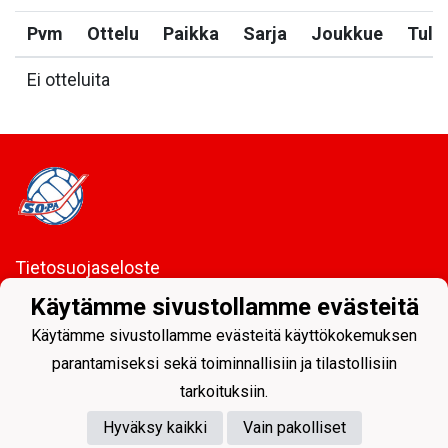
Pvm
Ottelu
Paikka
Sarja
Joukkue
Tulo
Ei otteluita
Tietosuojaseloste
Käytämme sivustollamme evästeitä
Sodankylän Pallo ry - Nuorissa on tulevaisuus
Käytämme sivustollamme evästeitä käyttökokemuksen
parantamiseksi sekä toiminnallisiin ja tilastollisiin
tarkoituksiin.
Hyväksy kaikki
Vain pakolliset
Powered by