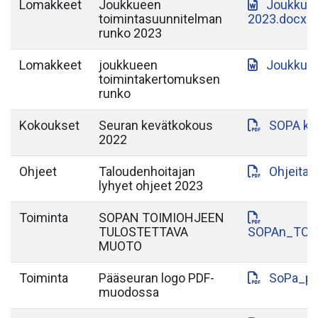
Lomakkeet
Joukkueen
Joukkuee
toimintasuunnitelman
2023.docx
runko 2023
Lomakkeet
joukkueen
Joukkuee
toimintakertomuksen
runko
Kokoukset
Seuran kevätkokous
SOPA ke
2022
Ohjeet
Taloudenhoitajan
Ohjeita_
lyhyet ohjeet 2023
Toiminta
SOPAN TOIMIOHJEEN
TULOSTETTAVA
SOPAn_TOI
MUOTO
Toiminta
Pääseuran logo PDF-
SoPa_pa
muodossa