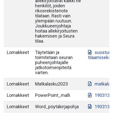
allekirjoittavat kaikki ne
henkilöt, joiden
rikosrekisteriote
tilataan. Rasti vain
ylempään ruutuun.
Joukkueenjohtaja
hoitaa allekirjoitusten
hakemisen ja Seura
tilaa.
Lomakkeet
Täytetään ja
suostumu
toimitetaan seuran
tilaamiseksi
puheenjohtajalle
jatkotoimenpiteitä
varten.
Lomakkeet
Matkalasku2023
matkalas
Lomakkeet
PowerPoint_malli
190313-S
Lomakkeet
Word_pöytäkirjapohja
190313-S