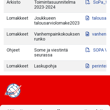
Arkisto
Toimintasuunnitelma
SoPa_to
2023-2024
Lomakkeet
Joukkueen
talousar
talousarviolomake2023
Lomakkeet
Vanhempainkokouksen
vanhenp
runko
Ohjeet
Some ja viestintä
SOPA VI
seurassa
Lomakkeet
Laskupohja
perintein
Tietosuojaseloste