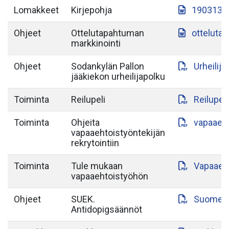
Lomakkeet
Kirjepohja
190313-S
Ohjeet
Ottelutapahtuman
otteluta
markkinointi
Ohjeet
Sodankylän Pallon
Urheilij
jääkiekon urheilijapolku
Toiminta
Reilupeli
Reilupeli
Toiminta
Ohjeita
vapaaeht
vapaaehtoistyöntekijän
rekrytointiin
Toiminta
Tule mukaan
Vapaaeht
vapaaehtoistyöhön
Ohjeet
SUEK.
Suomen-a
Antidopigsäännöt