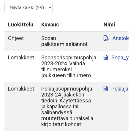
Luokittelu
Kuvaus
Nimi
Ohjeet
Sopan
Ansiole
palkitsemissäännöt
Lomakkeet
Sponsorisopimuspohja
Sopa_yh
2023-2024. Vaihda
tilinumeroksi
joukkueen tilinumero
Lomakkeet
Pelaajasopimuspohja
Pelaajas
2023-24 jääkiekon
tiedoin. Käytettäessä
jalkapallossa tai
salibandyssä
muutettava punaisella
kirjoitetut kohdat.