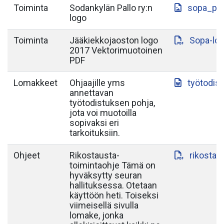
Toiminta
Sodankylän Pallo ry:n
sopa_paa
logo
Toiminta
Jääkiekkojaoston logo
Sopa-lo
2017 Vektorimuotoinen
PDF
Lomakkeet
Ohjaajille yms
työtodis
annettavan
työtodistuksen pohja,
jota voi muotoilla
sopivaksi eri
tarkoituksiin.
Ohjeet
Rikostausta-
rikostau
toimintaohje Tämä on
hyväksytty seuran
hallituksessa. Otetaan
käyttöön heti. Toiseksi
viimeisellä sivulla
lomake, jonka