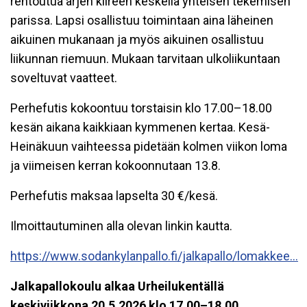
rentoutua arjen kiireen keskellä yhteisen tekemisen
parissa. Lapsi osallistuu toimintaan aina läheinen
aikuinen mukanaan ja myös aikuinen osallistuu
liikunnan riemuun. Mukaan tarvitaan ulkoliikuntaan
soveltuvat vaatteet.
Perhefutis kokoontuu torstaisin klo 17.00–18.00
kesän aikana kaikkiaan kymmenen kertaa. Kesä-
Heinäkuun vaihteessa pidetään kolmen viikon loma
ja viimeisen kerran kokoonnutaan 13.8.
Perhefutis maksaa lapselta 30 €/kesä.
Ilmoittautuminen alla olevan linkin kautta.
https://www.sodankylanpallo.fi/jalkapallo/lomakkee...
Jalkapallokoulu alkaa Urheilukentällä
keskiviikkona 20.5.2026 klo 17.00–18.00