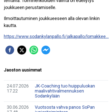
tehtäviä. Toimihenkilöiden valinta on edellytys
joukkueen perustamiselle.
Ilmoittautuminen joukkueeseen alla olevan linkin
kautta.
https://www.sodankylanpallo.fi/jalkapallo/lomakkee...
Jaoston uusimmat
24.07.2026
JK-Coaching tuo huippuluokan
17.22
maalivahtivalmennuksen
Sodankylään
30.06.2026
Vuotsosta vahva panos SoPan