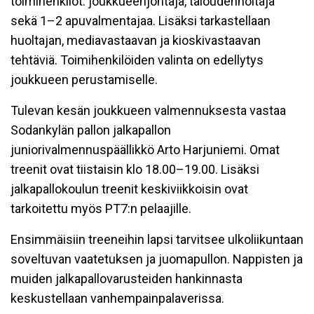
toimihenkilöt: joukkueenjohtaja, taloudenhoitaja
sekä 1–2 apuvalmentajaa. Lisäksi tarkastellaan
huoltajan, mediavastaavan ja kioskivastaavan
tehtäviä. Toimihenkilöiden valinta on edellytys
joukkueen perustamiselle.
Tulevan kesän joukkueen valmennuksesta vastaa
Sodankylän pallon jalkapallon
juniorivalmennuspäällikkö Arto Harjuniemi. Omat
treenit ovat tiistaisin klo 18.00–19.00. Lisäksi
jalkapallokoulun treenit keskiviikkoisin ovat
tarkoitettu myös PT7:n pelaajille.
Ensimmäisiin treeneihin lapsi tarvitsee ulkoliikuntaan
soveltuvan vaatetuksen ja juomapullon. Nappisten ja
muiden jalkapallovarusteiden hankinnasta
keskustellaan vanhempainpalaverissa.