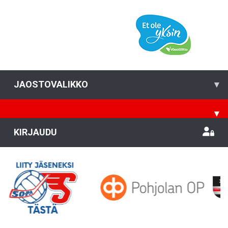
JAOSTOVALIKKO
▾
▾
KIRJAUDU