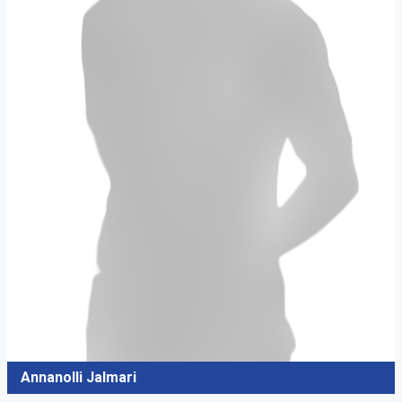
Annanolli Jalmari