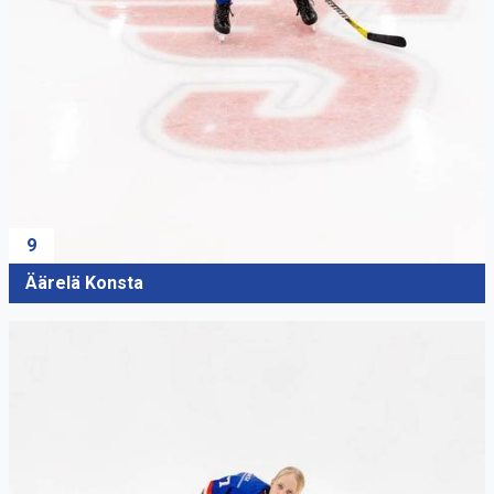
9
Äärelä Konsta