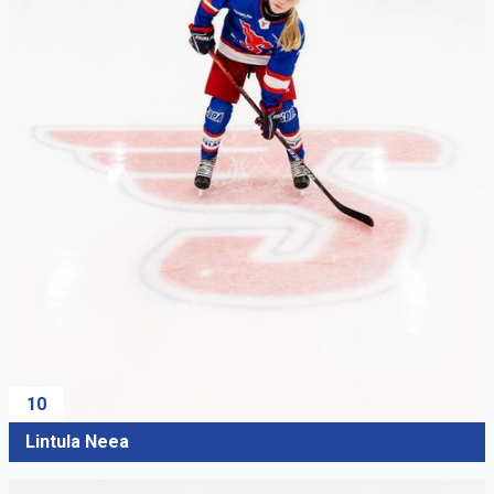
10
Lintula Neea