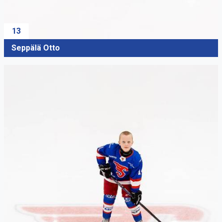
13
Seppälä Otto