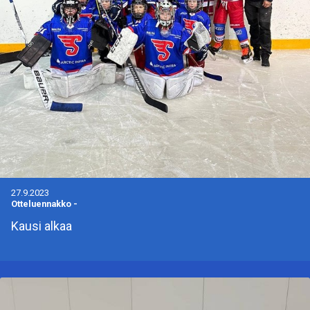
27.9.2023
Otteluennakko
-
Kausi alkaa