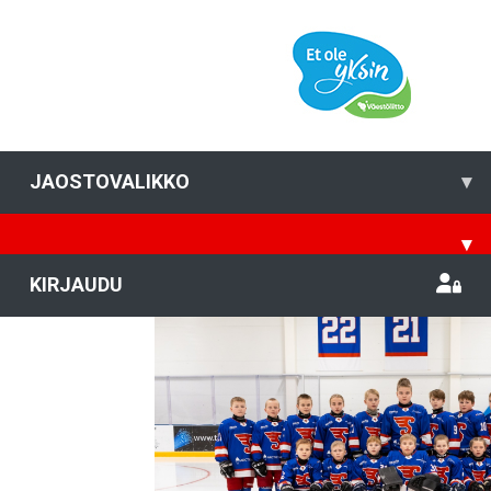
JAOSTOVALIKKO
▾
▾
KIRJAUDU