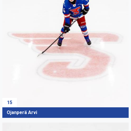
15
Ojanperä Arvi