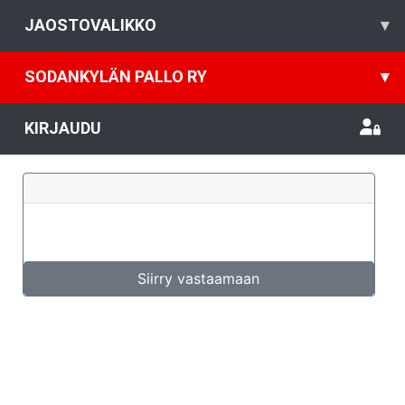
JAOSTOVALIKKO
▾
SODANKYLÄN PALLO RY
▾
KIRJAUDU