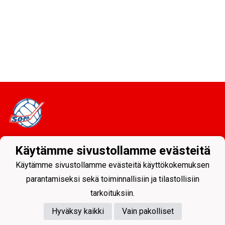
Käytämme sivustollamme evästeitä
Tietosuojaseloste
Käytämme sivustollamme evästeitä käyttökokemuksen
Sodankylän Pallo ry - Nuorissa on tulevaisuus
parantamiseksi sekä toiminnallisiin ja tilastollisiin
tarkoituksiin.
Hyväksy kaikki
Vain pakolliset