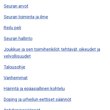
Seuran arvot
Seuran toiminta ja ilme
Reilu peli
Seuran hallinto
Joukkue ja sen toimihenkilöt, tehtävät, oikeudet ja
velvollisuudet
Talousohje
Vanhemmat
Häirintä ja epäasiallinen kohtelu
Doping ja urheilun eettiset säännöt