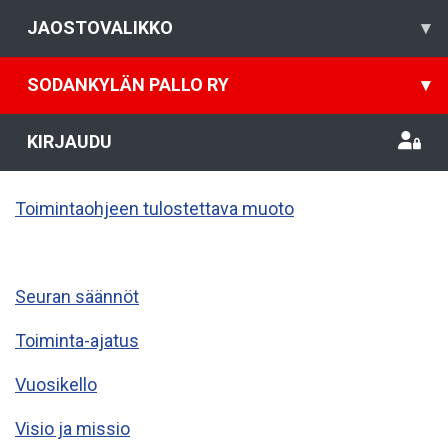
JAOSTOVALIKKO
▾
SODANKYLÄN PALLO RY
▾
KIRJAUDU
Toimintaohjeen tulostettava muoto
Seuran säännöt
Toiminta-ajatus
Vuosikello
Visio ja missio