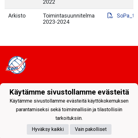
2022
Arkisto
Toimintasuunnitelma
SoPa_to
2023-2024
Tietosuojaseloste
Käytämme sivustollamme evästeitä
Sodankylän Pallo ry - Nuorissa on tulevaisuus
Käytämme sivustollamme evästeitä käyttökokemuksen
parantamiseksi sekä toiminnallisiin ja tilastollisiin
tarkoituksiin.
Hyväksy kaikki
Vain pakolliset
Powered by