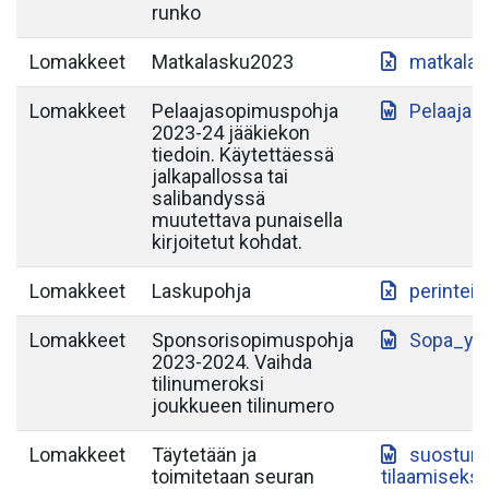
runko
Lomakkeet
Matkalasku2023
matkalas
Lomakkeet
Pelaajasopimuspohja
Pelaajas
2023-24 jääkiekon
tiedoin. Käytettäessä
jalkapallossa tai
salibandyssä
muutettava punaisella
kirjoitetut kohdat.
Lomakkeet
Laskupohja
perintein
Lomakkeet
Sponsorisopimuspohja
Sopa_yh
2023-2024. Vaihda
tilinumeroksi
joukkueen tilinumero
Lomakkeet
Täytetään ja
suostumu
toimitetaan seuran
tilaamiseksi