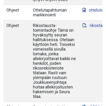
Ohjeet
Ottelutapahtuman
otteluta
markkinointi
Ohjeet
Rikostausta-
rikostau
toimintaohje Tämä on
hyväksytty seuran
hallituksessa. Otetaan
käyttöön heti. Toiseksi
viimeisellä sivulla
lomake, jonka
allekirjoittavat kaikki ne
henkilöt, joiden
rikosrekisteriote
tilataan. Rasti vain
ylempään ruutuun.
Joukkueenjohtaja
hoitaa allekirjoitusten
hakemisen ja Seura
tilaa.