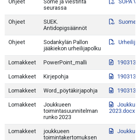
Ohjeet
Some ja viestintä
SOPA VI
seurassa
Ohjeet
SUEK.
Suomen-a
Antidopigsäännöt
Ohjeet
Sodankylän Pallon
Urheilij
jääkiekon urheilijapolku
Lomakkeet
PowerPoint_malli
190313-S
Lomakkeet
Kirjepohja
190313-S
Lomakkeet
Word_pöytäkirjapohja
190313-S
Lomakkeet
Joukkueen
Joukkuee
toimintasuunnitelman
2023.docx
runko 2023
Lomakkeet
joukkueen
Joukkuee
toimintakertomuksen