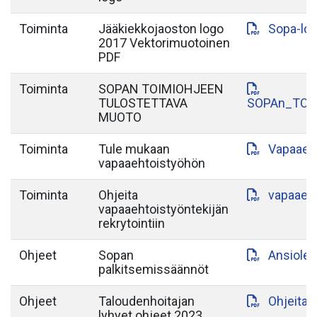
Toiminta
Jääkiekkojaoston logo
Sopa-lo
2017 Vektorimuotoinen
PDF
Toiminta
SOPAN TOIMIOHJEEN
TULOSTETTAVA
SOPAn_TOI
MUOTO
Toiminta
Tule mukaan
Vapaaeht
vapaaehtoistyöhön
Toiminta
Ohjeita
vapaaeht
vapaaehtoistyöntekijän
rekrytointiin
Ohjeet
Sopan
Ansiole
palkitsemissäännöt
Ohjeet
Taloudenhoitajan
Ohjeita_
lyhyet ohjeet 2023