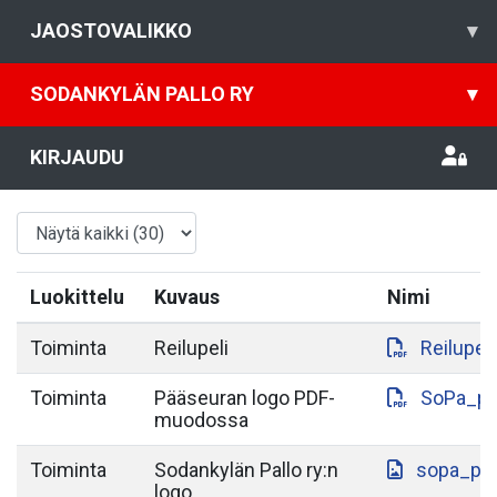
JAOSTOVALIKKO
▾
SODANKYLÄN PALLO RY
▾
KIRJAUDU
Luokittelu
Kuvaus
Nimi
Toiminta
Reilupeli
Reilupeli
Toiminta
Pääseuran logo PDF-
SoPa_pa
muodossa
Toiminta
Sodankylän Pallo ry:n
sopa_paa
logo