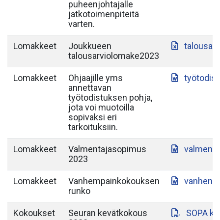
puheenjohtajalle
jatkotoimenpiteitä
varten.
Lomakkeet
Joukkueen
talousar
talousarviolomake2023
Lomakkeet
Ohjaajille yms
työtodis
annettavan
työtodistuksen pohja,
jota voi muotoilla
sopivaksi eri
tarkoituksiin.
Lomakkeet
Valmentajasopimus
valment
2023
Lomakkeet
Vanhempainkokouksen
vanhenp
runko
Kokoukset
Seuran kevätkokous
SOPA ke