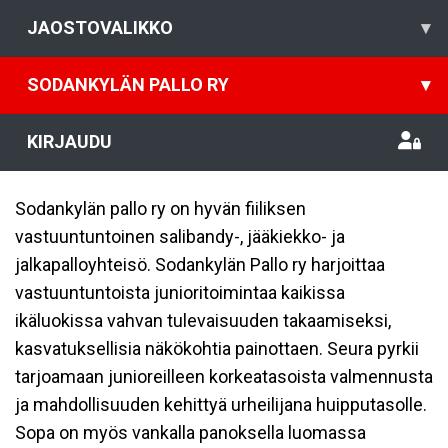
JAOSTOVALIKKO
▾
SODANKYLÄN PALLO RY
▾
KIRJAUDU
Sodankylän pallo ry on hyvän fiiliksen
vastuuntuntoinen salibandy-, jääkiekko- ja
jalkapalloyhteisö. Sodankylän Pallo ry harjoittaa
vastuuntuntoista junioritoimintaa kaikissa
ikäluokissa vahvan tulevaisuuden takaamiseksi,
kasvatuksellisia näkökohtia painottaen. Seura pyrkii
tarjoamaan junioreilleen korkeatasoista valmennusta
ja mahdollisuuden kehittyä urheilijana huipputasolle.
Sopa on myös vankalla panoksella luomassa