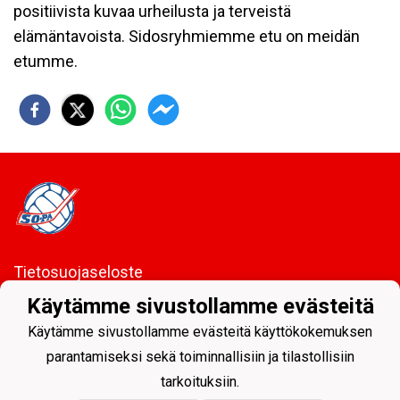
positiivista kuvaa urheilusta ja terveistä
elämäntavoista. Sidosryhmiemme etu on meidän
etumme.
Tietosuojaseloste
Käytämme sivustollamme evästeitä
Sodankylän Pallo ry - Nuorissa on tulevaisuus
Käytämme sivustollamme evästeitä käyttökokemuksen
parantamiseksi sekä toiminnallisiin ja tilastollisiin
tarkoituksiin.