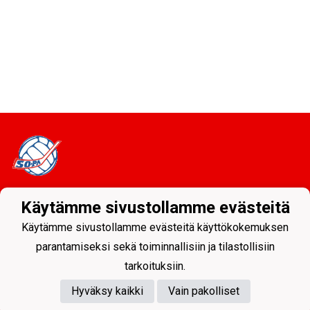
Käytämme sivustollamme evästeitä
Tietosuojaseloste
Käytämme sivustollamme evästeitä käyttökokemuksen
Sodankylän Pallo ry - Nuorissa on tulevaisuus
parantamiseksi sekä toiminnallisiin ja tilastollisiin
tarkoituksiin.
Hyväksy kaikki
Vain pakolliset