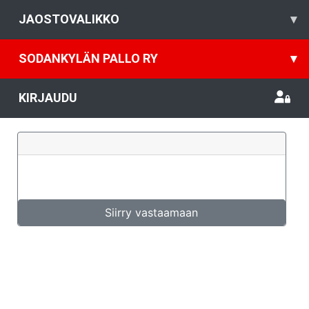
JAOSTOVALIKKO
▾
SODANKYLÄN PALLO RY
▾
KIRJAUDU