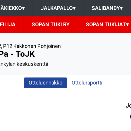
ÄKIEKKO
▾
JALKAPALLO
▾
SALIBANDY
▾
EILIJA
SOPAN TUKI RY
SOPAN TUKIJAT
▾
2
,
P12 Kakkonen Pohjoinen
Pa - ToJK
nkylän keskuskenttä
Otteluennakko
Otteluraportti
J