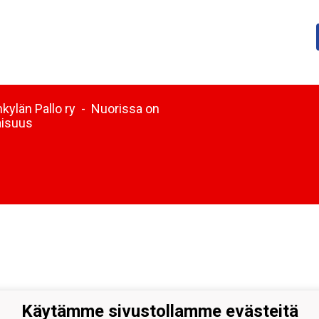
kylän Pallo ry - Nuorissa on
aisuus
Käytämme sivustollamme evästeitä