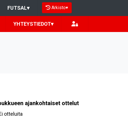
Arkisto
▾
FUTSAL
▾
YHTEYSTIEDOT
▾
oukkueen ajankohtaiset ottelut
Ei otteluita