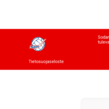
Sodan
tulev
Tietosuojaseloste