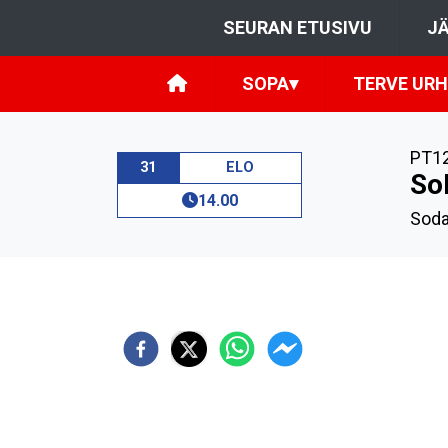
SEURAN ETUSIVU
JÄ
SOPA
▾
TERVE URH
PT1
31
ELO
So
14.00
Soda