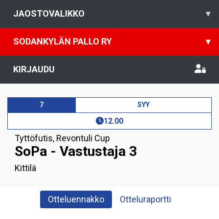
JAOSTOVALIKKO
▾
SODANKYLÄN PALLO RY
▾
KIRJAUDU
7
SYY
12.00
Tyttöfutis
,
Revontuli Cup
SoPa - Vastustaja 3
Kittilä
Otteluennakko
Otteluraportti