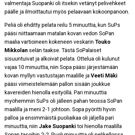
valmentaja Suopanki oli itsekin vetänyt pelivehkeet
päälle ja ilmoittautui myös pelaavaan kokoonpanoon.
Peliä oli ehditty pelata reilu 5 minuuttia, kun SuPs
pääsi niittaamaan matalan kovan vedon SoPan
maalia vartioineen kokeneen veskarin
Touko
Mikkolan
selän taakse. Tästä SoPalaiset
sisuuntuivat ja alkoivat pelata. Ottelua oli kulunut
vajaa 10 minuuttia, niin Sopa pääsi järjestämään
kovan myllyn vastustajan maalille ja
Veeti Mäki
pääsi viimeistelemään pallon sisään joukkue
kavereiden hienolla esityöllä. Pari minuuttia
myöhemmin SuPs oli jälleen pahan teossa SoPan
maalilla ja meni 2-1 johtoon. Sopa pyöritti hyvin
palloa ja ensimmäistä puoliaikaa oli jäljellä pari
minuuttia, niin
Jake Suopanki
toi hienolla maalilla
Sopan tasoihin 2-2. Puoli minuuttia oli pelikellossa