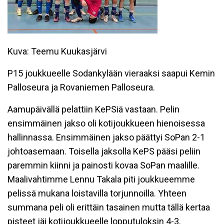
Kuva: Teemu Kuukasjärvi
P15 joukkueelle
Sodankylään vieraaksi saapui Kemin
Palloseura ja Rovaniemen Palloseura.
Aamupäivällä pelattiin KePSiä vastaan. Pelin
ensimmäinen jakso oli kotijoukkueen hienoisessa
hallinnassa. Ensimmäinen jakso päättyi SoPan 2-1
johtoasemaan. Toisella jaksolla KePS pääsi peliin
paremmin kiinni ja painosti kovaa SoPan maalille.
Maalivahtimme Lennu Takala piti joukkueemme
pelissä mukana loistavilla torjunnoilla. Yhteen
summana peli oli erittäin tasainen mutta tällä kertaa
pisteet jäi kotijoukkueelle lopputuloksin 4-3.