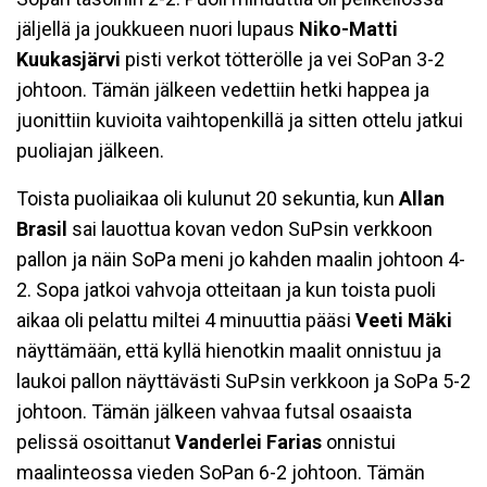
jäljellä ja joukkueen nuori lupaus
Niko-Matti
Kuukasjärvi
pisti verkot tötterölle ja vei SoPan 3-2
johtoon. Tämän jälkeen vedettiin hetki happea ja
juonittiin kuvioita vaihtopenkillä ja sitten ottelu jatkui
puoliajan jälkeen.
Toista puoliaikaa oli kulunut 20 sekuntia, kun
Allan
Brasil
sai lauottua kovan vedon SuPsin verkkoon
pallon ja näin SoPa meni jo kahden maalin johtoon 4-
2. Sopa jatkoi vahvoja otteitaan ja kun toista puoli
aikaa oli pelattu miltei 4 minuuttia pääsi
Veeti Mäki
näyttämään, että kyllä hienotkin maalit onnistuu ja
laukoi pallon näyttävästi SuPsin verkkoon ja SoPa 5-2
johtoon. Tämän jälkeen vahvaa futsal osaaista
pelissä osoittanut
Vanderlei Farias
onnistui
maalinteossa vieden SoPan 6-2 johtoon. Tämän