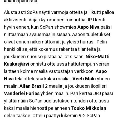
kokoonpanossa.
Alusta asti SoPa näytti varmoja otteita ja liikutti palloa
aktiivisesti. Vajaa kymmenen minuuttia JPJ kesti
hyvin ennen, kun SoPan showmies
Aapo Niva
pääsi
niittaamaan avausmaalin sisään. Aapon tuuletukset
olivat ennen näkemättömät ja yleisö hurrasi. Pelin
henki oli se, että kokemus rakentaa tilanteita ja
joukkueen nuoriso pistää pallot sisään.
Niko-Matti
Kuukasjärvi
onnistu ottelussa hattutempun verran
laittaen kolme maalia vastustajan verkkoon.
Aapo
Niva
teki ottelussa kaksi maalia.,
Veeti Mäki
yhden
maalin,
Allan Brasil
2 maalia ja joukkueen ilopilleri
Vanderlei Farias
yhden maalin. Pari kertaa JPJ pääsi
yllättämään SoPan puolustuksen tehden ottelussa
kaksi maalia hienosti pelanneen
Touko Mikkolan
selän taakse. Ottelu päättyi lukemin 9-2 SoPan