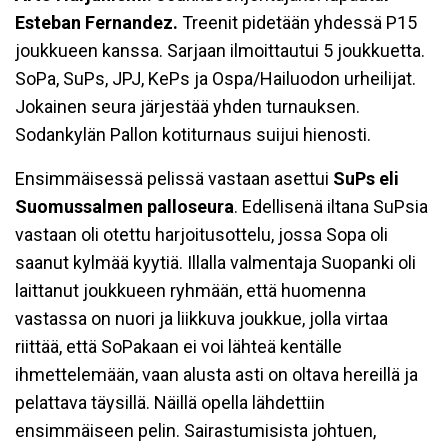
Esteban Fernandez.
Treenit pidetään yhdessä P15
joukkueen kanssa. Sarjaan ilmoittautui 5 joukkuetta.
SoPa, SuPs, JPJ, KePs ja Ospa/Hailuodon urheilijat.
Jokainen seura järjestää yhden turnauksen.
Sodankylän Pallon kotiturnaus suijui hienosti.
Ensimmäisessä pelissä vastaan asettui
SuPs eli
Suomussalmen palloseura
. Edellisenä iltana SuPsia
vastaan oli otettu harjoitusottelu, jossa Sopa oli
saanut kylmää kyytiä. Illalla valmentaja Suopanki oli
laittanut joukkueen ryhmään, että huomenna
vastassa on nuori ja liikkuva joukkue, jolla virtaa
riittää, että SoPakaan ei voi lähteä kentälle
ihmettelemään, vaan alusta asti on oltava hereillä ja
pelattava täysillä. Näillä opella lähdettiin
ensimmäiseen pelin. Sairastumisista johtuen,