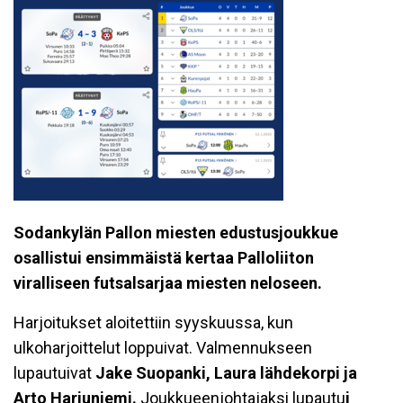
Sodankylän Pallon miesten edustusjoukkue
osallistui ensimmäistä kertaa Palloliiton
viralliseen futsalsarjaa miesten neloseen.
Harjoitukset aloitettiin syyskuussa, kun
ulkoharjoittelut loppuivat. Valmennukseen
lupautuivat
Jake Suopanki, Laura lähdekorpi ja
Arto Harjuniemi.
Joukkueenjohtajaksi lupautu
i