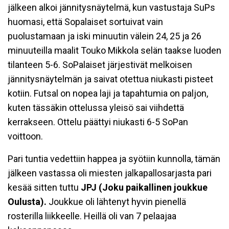
jälkeen alkoi jännitysnäytelmä, kun vastustaja SuPs
huomasi, että Sopalaiset sortuivat vain
puolustamaan ja iski minuutin välein 24, 25 ja 26
minuuteilla maalit Touko Mikkola selän taakse luoden
tilanteen 5-6. SoPalaiset järjestivät melkoisen
jännitysnäytelmän ja saivat otettua niukasti pisteet
kotiin. Futsal on nopea laji ja tapahtumia on paljon,
kuten tässäkin ottelussa yleisö sai viihdettä
kerrakseen. Ottelu päättyi niukasti 6-5 SoPan
voittoon.
Pari tuntia vedettiin happea ja syötiin kunnolla, tämän
jälkeen vastassa oli miesten jalkapallosarjasta pari
kesää sitten tuttu
JPJ (Joku paikallinen joukkue
Oulusta).
Joukkue oli lähtenyt hyvin pienellä
rosterilla liikkeelle. Heillä oli van 7 pelaajaa