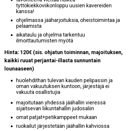
tyttökiekkoviikonloppu uusien kavereiden
kanssa!
ohjelmassa jääharjoituksia, oheistoimintaa ja
pelaamista
aikataulu ja ohjelma tarkentuu
ilmoittautumisten myötä
Hinta: 120€ (sis. ohjatun toiminnan, majoituksen,
kaikki ruuat perjantai-illasta sunnuntain
lounaaseen)
huolehdithan tulevan kauden pelipassin ja
oman vakuutuksen kuntoon, järjestäjä ei
vakuuta osallistujia
majoitutaan yhdessä jäähallin vieressä
sijaitsevan liikuntahallin judosaliin
omat patjat+petikamppeet mukaan
ruokailut järjestetään jäähallin kahviossa