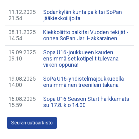
11.12.2025
Sodankylän kunta palkitsi SoPan
21.54
jääkiekkoilijoita
08.11.2025
Kiekkoliitto palkitsi Vuoden tekijät -
14.54
onnea SoPan Jari Hakkarainen
19.09.2025
Sopa U16-joukkueen kauden
09.10
ensimmäiset kotipelit tulevana
viikonloppuna!
19.08.2025
SoPa U16-yhdistelmäjoukkueella
14.00
ensimmäinen treenileiri takana
16.08.2025
Sopa U16 Season Start harkkamatsi
15.59
su 17.8. klo 14.00
Seuran uutisarkisto