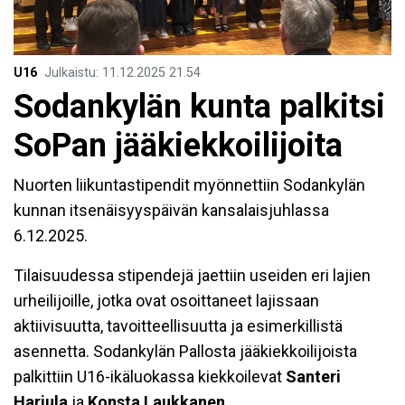
U16
Julkaistu
:
11.12.2025
21.54
Sodankylän kunta palkitsi
SoPan jääkiekkoilijoita
Nuorten liikuntastipendit myönnettiin Sodankylän
kunnan itsenäisyyspäivän kansalaisjuhlassa
6.12.2025.
Tilaisuudessa stipendejä jaettiin useiden eri lajien
urheilijoille, jotka ovat osoittaneet lajissaan
aktiivisuutta, tavoitteellisuutta ja esimerkillistä
asennetta. Sodankylän Pallosta jääkiekkoilijoista
palkittiin U16-ikäluokassa kiekkoilevat
Santeri
Harjula
ja
Konsta Laukkanen.