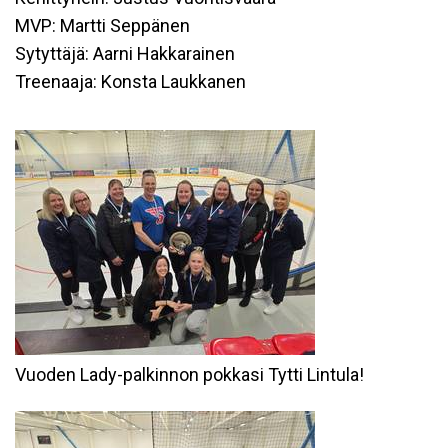
MVP: Martti Seppänen
Sytyttäjä: Aarni Hakkarainen
Treenaaja: Konsta Laukkanen
Vuoden Lady-palkinnon pokkasi Tytti Lintula!