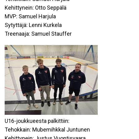
Kehittynein: Otto Seppälä
MVP: Samuel Harjula
Sytyttäjä: Lenni Kurkela
Treenaaja: Samuel Stauffer
U16-joukkueesta palkittiin:
Tehokkain: Mubemihkkal Juntunen
Kehittynein: Justus Vuontisvaara