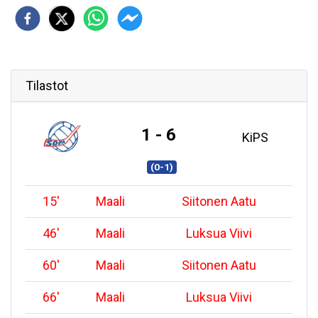
Tilastot
1 - 6
KiPS
(0-1)
15
'
Maali
Siitonen Aatu
46
'
Maali
Luksua Viivi
60
'
Maali
Siitonen Aatu
66
'
Maali
Luksua Viivi