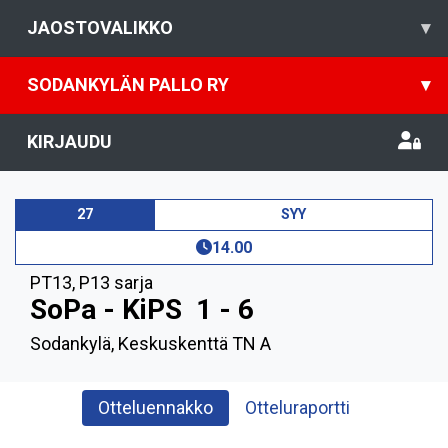
JAOSTOVALIKKO
▾
SODANKYLÄN PALLO RY
▾
KIRJAUDU
27
SYY
14.00
PT13
,
P13 sarja
SoPa - KiPS
1 - 6
Sodankylä, Keskuskenttä TN A
Otteluennakko
Otteluraportti