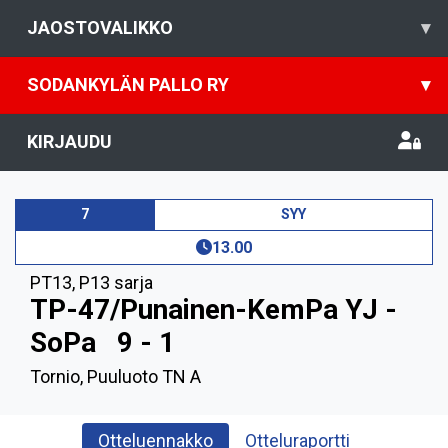
JAOSTOVALIKKO
▾
SODANKYLÄN PALLO RY
▾
KIRJAUDU
7
SYY
13.00
PT13
,
P13 sarja
TP-47/Punainen-KemPa YJ -
SoPa
9 - 1
Tornio, Puuluoto TN A
Otteluennakko
Otteluraportti