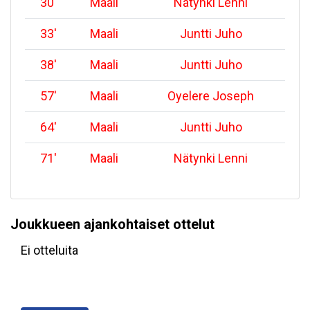
30
'
Maali
Nätynki Lenni
33
'
Maali
Juntti Juho
38
'
Maali
Juntti Juho
57
'
Maali
Oyelere Joseph
64
'
Maali
Juntti Juho
71
'
Maali
Nätynki Lenni
Joukkueen ajankohtaiset ottelut
Ei otteluita