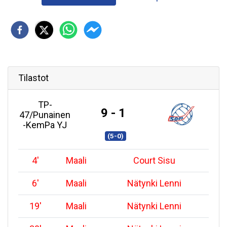
Tilastot
TP-
9 - 1
47/Punainen
-KemPa YJ
(5-0)
4
'
Maali
Court Sisu
6
'
Maali
Nätynki Lenni
19
'
Maali
Nätynki Lenni