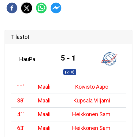
Tilastot
5 - 1
HauPa
(2-0)
11
'
Maali
Koivisto Aapo
38
'
Maali
Kupsala Viljami
41
'
Maali
Heikkonen Sami
63
'
Maali
Heikkonen Sami