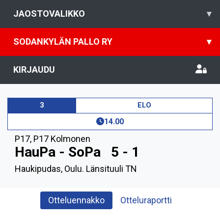
JAOSTOVALIKKO
▾
SODANKYLÄN PALLO RY
▾
KIRJAUDU
3
ELO
14.00
P17
,
P17 Kolmonen
HauPa - SoPa
5 - 1
Haukipudas, Oulu. Länsituuli TN
Otteluennakko
Otteluraportti