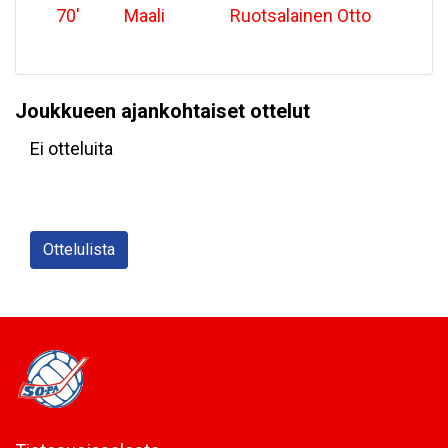
70
'
Maali
Ruotsalainen Otto
Joukkueen ajankohtaiset ottelut
Ei otteluita
Ottelulista