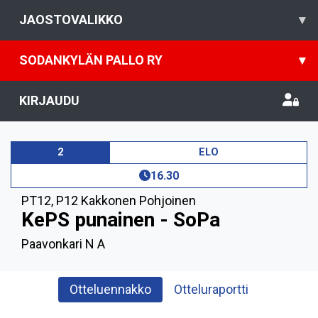
JAOSTOVALIKKO
▾
SODANKYLÄN PALLO RY
▾
KIRJAUDU
2
ELO
16.30
PT12
,
P12 Kakkonen Pohjoinen
KePS punainen - SoPa
Paavonkari N A
Otteluennakko
Otteluraportti