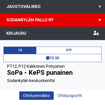
JAOSTOVALIKKO
▾
SODANKYLÄN PALLO RY
▾
KIRJAUDU
14
SYY
15.30
PT12
,
P12 Kakkonen Pohjoinen
SoPa - KePS punainen
Sodankylän keskuskenttä
Otteluennakko
Otteluraportti