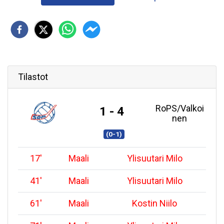
Tilastot
RoPS/Valkoi
1 - 4
nen
(0-1)
17
'
Maali
Ylisuutari Milo
41
'
Maali
Ylisuutari Milo
61
'
Maali
Kostin Niilo