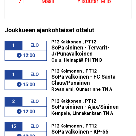
71
'
Maali
Ylisuutari Milo
Joukkueen ajankohtaiset ottelut
P12 Kakkonen , PT12
1
ELO
SoPa sininen - Tervarit-
J/Punavalkoinen
12:00
Oulu, Heinäpää PH TN B
P12 Kolmonen , PT12
1
ELO
SoPa valkoinen - FC Santa
Claus/Punainen
15:00
Rovaniemi, Ounasrinne TN A
P12 Kakkonen , PT12
2
ELO
SoPa sininen - Ajax/Sininen
12:00
Kempele, Linnakankaan TN A
P12 Kolmonen , PT12
15
ELO
SoPa valkoinen - KP-55