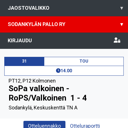
JAOSTOVALIKKO
▾
SODANKYLÄN PALLO RY
▾
KIRJAUDU
31
TOU
14.00
PT12
,
P12 Kolmonen
SoPa valkoinen -
RoPS/Valkoinen
1 - 4
Sodankylä, Keskuskenttä TN A
Otteluennakko
Otteluraportti