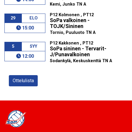
Kemi, Junko TN A
P12 Kolmonen , PT12
29
ELO
SoPa valkoinen -
TOJK/Sininen
15:00
Tornio, Puuluoto TN A
P12 Kakkonen , PT12
5
SYY
SoPa sininen - Tervarit-
J/Punavalkoinen
12:00
Sodankylä, Keskuskenttä TN A
Ottelulista