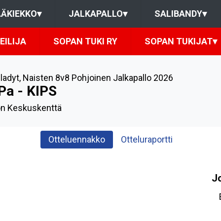
ÄKIEKKO
▾
JALKAPALLO
▾
SALIBANDY
▾
EILIJA
SOPAN TUKI RY
SOPAN TUKIJAT
▾
ladyt
,
Naisten 8v8 Pohjoinen Jalkapallo 2026
Pa - KIPS
on Keskuskenttä
Otteluennakko
Otteluraportti
J