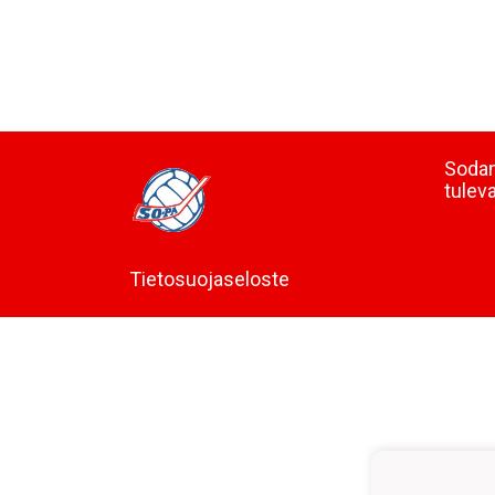
Sodan
tulev
Tietosuojaseloste