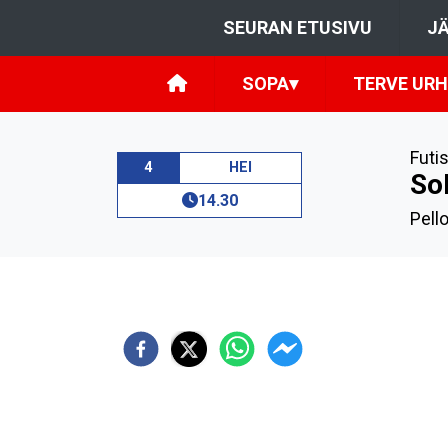
SEURAN ETUSIVU
JÄ
SOPA
▾
TERVE URH
Futis
4
HEI
So
14.30
Pell