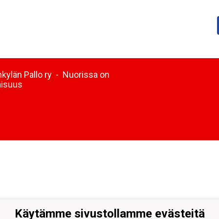
kylän Pallo ry - Nuorissa on
aisuus
Käytämme sivustollamme evästeitä