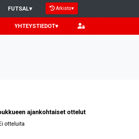
Arkisto
▾
FUTSAL
▾
YHTEYSTIEDOT
▾
oukkueen ajankohtaiset ottelut
Ei otteluita