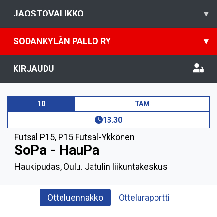
JAOSTOVALIKKO
▾
SODANKYLÄN PALLO RY
▾
KIRJAUDU
10
TAM
13.30
Futsal P15
,
P15 Futsal-Ykkönen
SoPa - HauPa
Haukipudas, Oulu. Jatulin liikuntakeskus
Otteluennakko
Otteluraportti