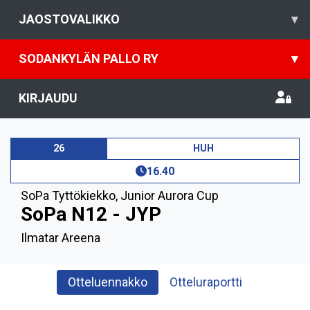
JAOSTOVALIKKO
▾
SODANKYLÄN PALLO RY
▾
KIRJAUDU
26
HUH
16.40
SoPa Tyttökiekko
,
Junior Aurora Cup
SoPa N12 - JYP
Ilmatar Areena
Otteluennakko
Otteluraportti