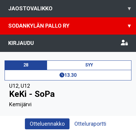
JAOSTOVALIKKO
▾
SODANKYLÄN PALLO RY
▾
KIRJAUDU
28
SYY
13.30
U12
,
U12
KeKi - SoPa
Kemijärvi
Otteluennakko
Otteluraportti