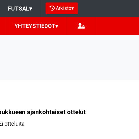
Arkisto
▾
FUTSAL
▾
YHTEYSTIEDOT
▾
oukkueen ajankohtaiset ottelut
Ei otteluita