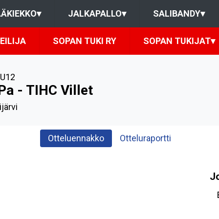
ÄKIEKKO
▾
JALKAPALLO
▾
SALIBANDY
▾
EILIJA
SOPAN TUKI RY
SOPAN TUKIJAT
▾
U12
a - TIHC Villet
järvi
Otteluennakko
Otteluraportti
J