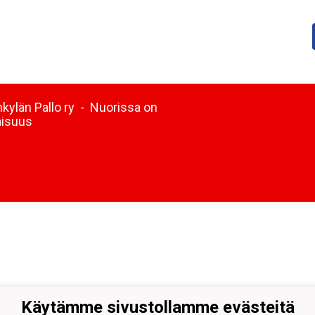
kylän Pallo ry - Nuorissa on
aisuus
Käytämme sivustollamme evästeitä