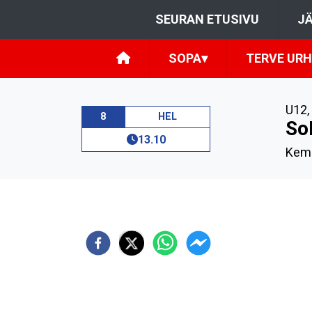
SEURAN ETUSIVU
JÄ
SOPA
▾
TERVE URH
U12
,
8
HEL
SoP
13.10
Kemi