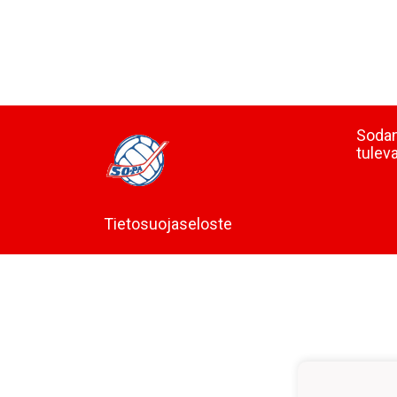
Sodan
tulev
Tietosuojaseloste