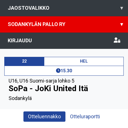
JAOSTOVALIKKO
▾
SODANKYLÄN PALLO RY
▾
KIRJAUDU
22
HEL
15.30
U16
,
U16 Suomi-sarja lohko 5
SoPa - JoKi United Itä
Sodankylä
Otteluennakko
Otteluraportti