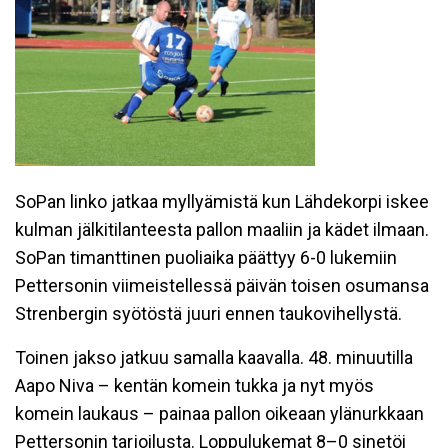
SoPan linko jatkaa myllyämistä kun Lähdekorpi iskee
kulman jälkitilanteesta pallon maaliin ja kädet ilmaan.
SoPan timanttinen puoliaika päättyy 6-0 lukemiin
Pettersonin viimeistellessä päivän toisen osumansa
Strenbergin syötöstä juuri ennen taukovihellystä.
Toinen jakso jatkuu samalla kaavalla. 48. minuutilla
Aapo Niva – kentän komein tukka ja nyt myös
komein laukaus – painaa pallon oikeaan ylänurkkaan
Pettersonin tarjoilusta. Loppulukemat 8–0 sinetöi