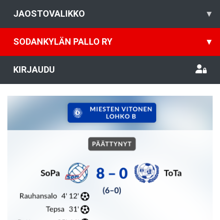
JAOSTOVALIKKO
▾
SODANKYLÄN PALLO RY
▾
KIRJAUDU