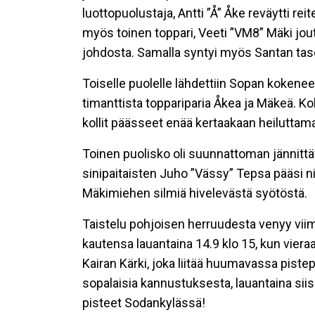
luottopuolustaja, Antti ”Å” Åke reväytti re
myös toinen toppari, Veeti ”VM8” Mäki jout
johdosta. Samalla syntyi myös Santan tas
Toiselle puolelle lähdettiin Sopan koken
timanttista toppariparia Åkea ja Mäkeä. Kok
kollit päässeet enää kertaakaan heiluttam
Toinen puolisko oli suunnattoman jännitt
sinipaitaisten Juho ”Vässy” Tepsa pääsi
Mäkimiehen silmiä hivelevästä syötöstä.
Taistelu pohjoisen herruudesta venyy viim
kautensa lauantaina 14.9 klo 15, kun viera
Kairan Kärki, joka liitää huumavassa pistep
sopalaisia kannustuksesta, lauantaina siis
pisteet Sodankylässä!