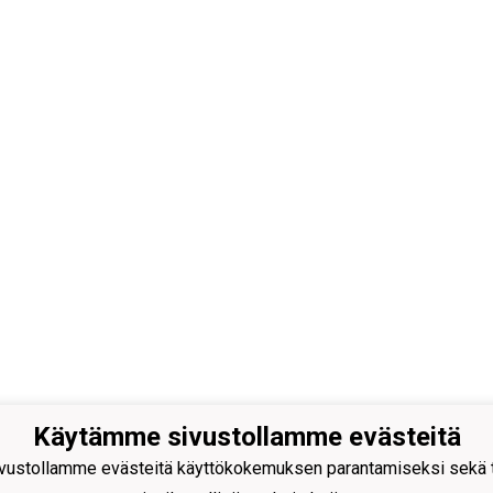
Käytämme sivustollamme evästeitä
kylän Pallo ry - Nuorissa on
ustollamme evästeitä käyttökokemuksen parantamiseksi sekä to
aisuus