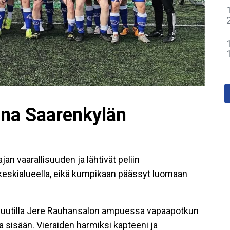
jana Saarenkylän
n vaarallisuuden ja lähtivät peliin
keskialueella, eikä kumpikaan päässyt luomaan
nuutilla Jere Rauhansalon ampuessa vapaapotkun
a sisään. Vieraiden harmiksi kapteeni ja