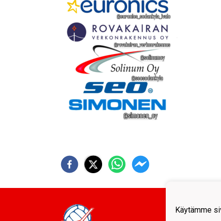
Sodan
Käytämme siv
tulev