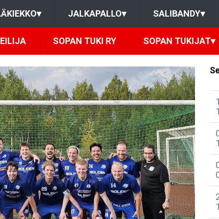
ÄKIEKKO
▾
JALKAPALLO
▾
SALIBANDY
▾
EILIJA
SOPAN TUKI RY
SOPAN TUKIJAT
▾
Se