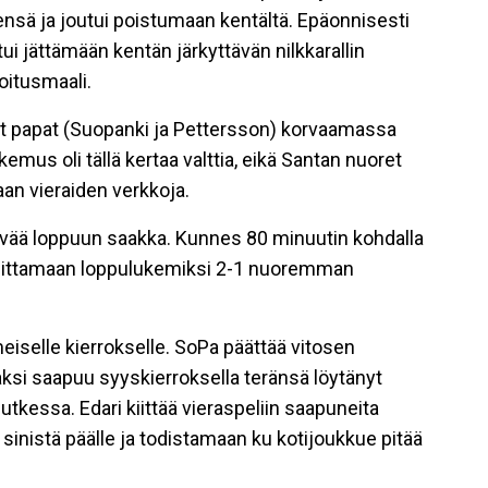
itensä ja joutui poistumaan kentältä. Epäonnisesti
ui jättämään kentän järkyttävän nilkkarallin
oitusmaali.
eet papat (Suopanki ja Pettersson) korvaamassa
emus oli tällä kertaa valttia, eikä Santan nuoret
aan vieraiden verkkoja.
ävää loppuun saakka. Kunnes 80 minuutin kohdalla
 niittamaan loppulukemiksi 2-1 nuoremman
eiselle kierrokselle. SoPa päättää vitosen
aksi saapuu syyskierroksella teränsä löytänyt
utkessa. Edari kiittää vieraspeliin saapuneita
 sinistä päälle ja todistamaan ku kotijoukkue pitää