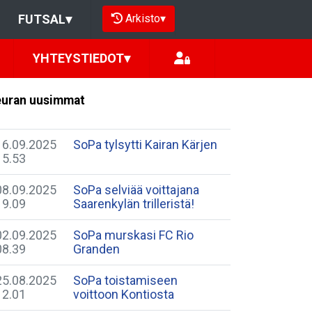
Arkisto
▾
FUTSAL
▾
YHTEYSTIEDOT
▾
uran uusimmat
16.09.2025
​SoPa tylsytti Kairan Kärjen
15.53
08.09.2025
​SoPa selviää voittajana
19.09
Saarenkylän trilleristä!
02.09.2025
​SoPa murskasi FC Rio
08.39
Granden
25.08.2025
​SoPa toistamiseen
12.01
voittoon Kontiosta