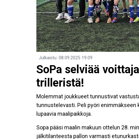
Julkaistu
:
08.09.2025
19.09
​SoPa selviää voitta
trilleristä!
Molemmat joukkueet tunnustivat vastustaja
tunnustelevasti. Peli pyöri enimmäkseen 
lupaavia maalipaikkoja.
Sopa pääsi maalin makuun ottelun 28. mi
jälkitilanteesta pallon varmasti etunurkast