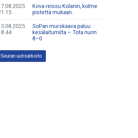
17.08.2025
Kova reissu Kolariin, kolme
21.15
pistettä mukaan.
13.08.2025
SoPan murskaava paluu
18.44
kesälaitumilta – Tota nurin
8–0
Seuran uutisarkisto