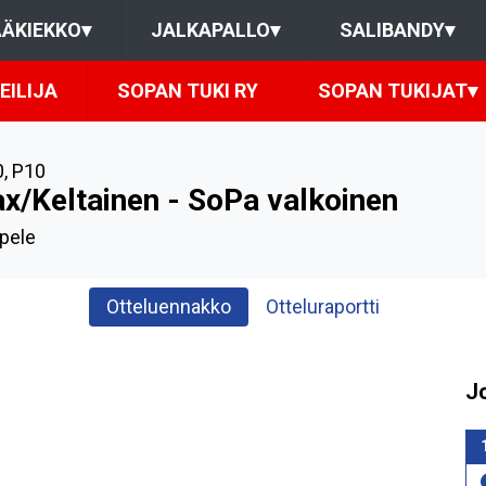
ÄKIEKKO
▾
JALKAPALLO
▾
SALIBANDY
▾
EILIJA
SOPAN TUKI RY
SOPAN TUKIJAT
▾
0
,
P10
ax/Keltainen - SoPa valkoinen
pele
Otteluennakko
Otteluraportti
J