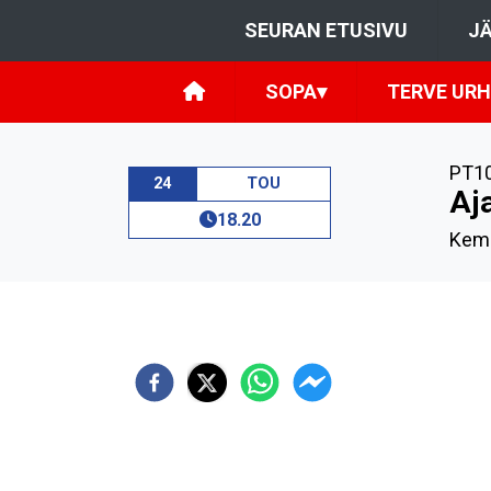
SEURAN ETUSIVU
JÄ
SOPA
▾
TERVE URH
PT1
24
TOU
Aj
18.20
Kem