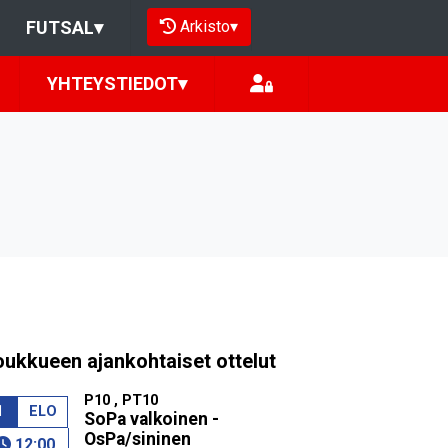
Arkisto
▾
FUTSAL
▾
YHTEYSTIEDOT
▾
oukkueen ajankohtaiset ottelut
P10 , PT10
1
ELO
SoPa valkoinen -
OsPa/sininen
12:00