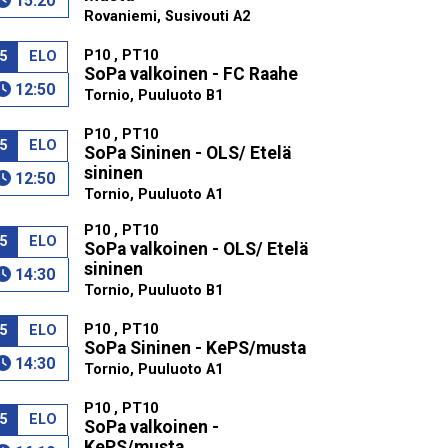
15:20
Rovaniemi, Susivouti A2
P10 , PT10
5
ELO
SoPa valkoinen - FC Raahe
12:50
Tornio, Puuluoto B1
P10 , PT10
5
ELO
SoPa Sininen - OLS/ Etelä
sininen
12:50
Tornio, Puuluoto A1
P10 , PT10
5
ELO
SoPa valkoinen - OLS/ Etelä
sininen
14:30
Tornio, Puuluoto B1
P10 , PT10
5
ELO
SoPa Sininen - KePS/musta
14:30
Tornio, Puuluoto A1
P10 , PT10
5
ELO
SoPa valkoinen -
KePS/musta