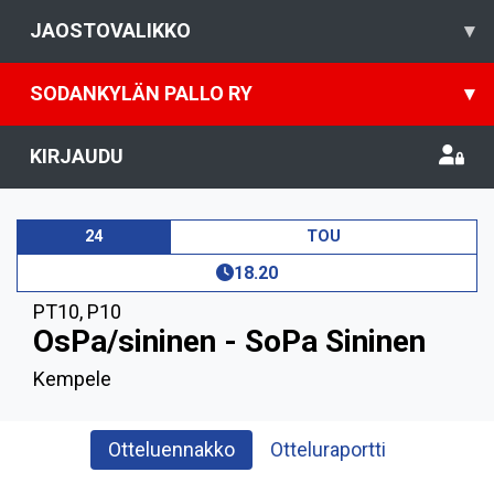
JAOSTOVALIKKO
▾
SODANKYLÄN PALLO RY
▾
KIRJAUDU
24
TOU
18.20
PT10
,
P10
OsPa/sininen - SoPa Sininen
Kempele
Otteluennakko
Otteluraportti