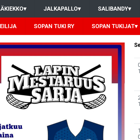
ÄKIEKKO
▾
JALKAPALLO
▾
SALIBANDY
▾
EILIJA
SOPAN TUKI RY
SOPAN TUKIJAT
▾
Se