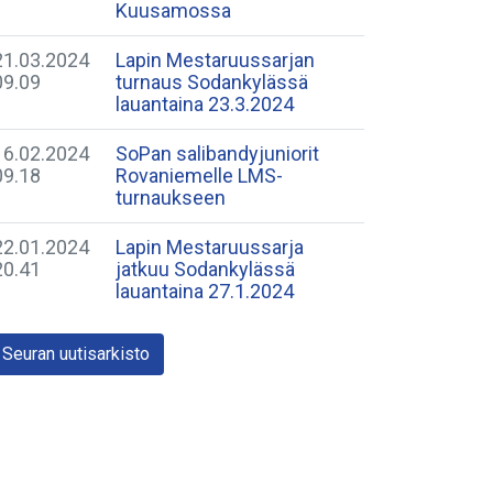
Kuusamossa
21.03.2024
Lapin Mestaruussarjan
09.09
turnaus Sodankylässä
lauantaina 23.3.2024
16.02.2024
SoPan salibandyjuniorit
09.18
Rovaniemelle LMS-
turnaukseen
22.01.2024
Lapin Mestaruussarja
20.41
jatkuu Sodankylässä
lauantaina 27.1.2024
Seuran uutisarkisto