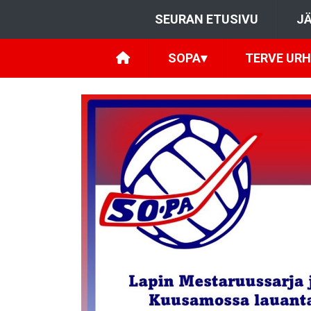
SEURAN ETUSIVU
JÄ
SOPA
▾
TERVE URH