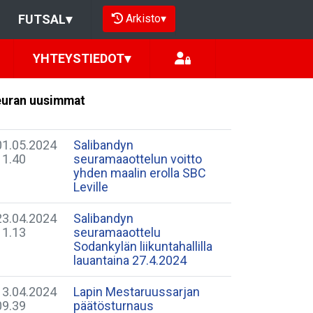
Arkisto
▾
FUTSAL
▾
YHTEYSTIEDOT
▾
uran uusimmat
01.05.2024
Salibandyn
11.40
seuramaaottelun voitto
yhden maalin erolla SBC
Leville
23.04.2024
Salibandyn
11.13
seuramaaottelu
Sodankylän liikuntahallilla
lauantaina 27.4.2024
13.04.2024
Lapin Mestaruussarjan
09.39
päätösturnaus