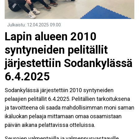
Julkaistu
:
12.04.2025
09.00
Lapin alueen 2010
syntyneiden pelitällit
järjestettiin Sodankylässä
6.4.2025
Sodankylässä järjestettiin 2010 syntyneiden
pelaajien pelitällit 6.4.2025. Pelitällien tarkoituksena
ja tavoitteena oli saada mahdollisimman moni saman
ikäluokan pelaaja mittamaan omaa osaamistaan
päivän aikana pelattavissa otteluissa.
Seurojen valmentajilla ja valmennusvastaaville