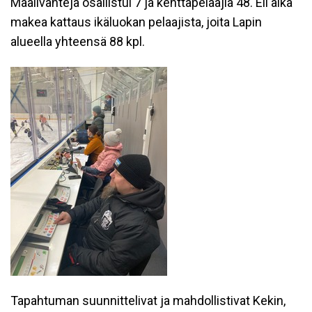
Maalivahteja osallistui 7 ja kenttäpelaajia 48. Eli aika
makea kattaus ikäluokan pelaajista, joita Lapin
alueella yhteensä 88 kpl.
Tapahtuman suunnittelivat ja mahdollistivat Kekin,